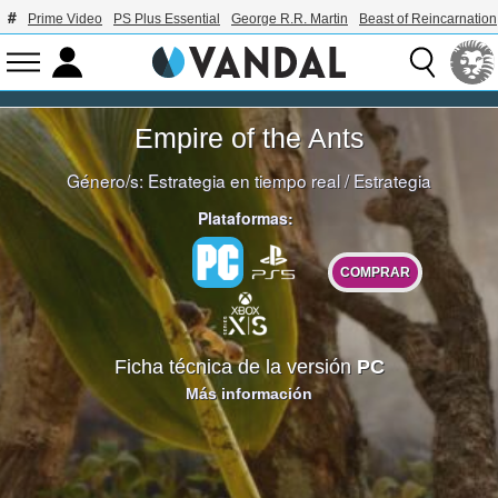
Prime Video
PS Plus Essential
George R.R. Martin
Beast of Reincarnation
Empire of the Ants
Género/s:
Estrategia en tiempo real
/
Estrategia
Plataformas:
COMPRAR
Ficha técnica de la versión
PC
Más información