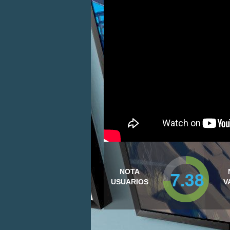
7.38
NOTA
USUARIOS
V