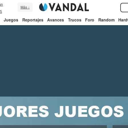
an
Más ↓
5
Juegos
Reportajes
Avances
Trucos
Foro
Random
Hard