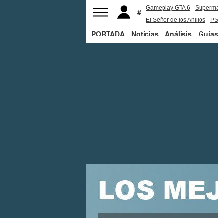
Gameplay GTA 6
Superm
El Señor de los Anillos
PS
PORTADA
Noticias
Análisis
Guías