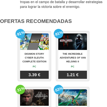
tropas en el campo de batalla y desarrollar estrategias
para lograr la victoria sobre el enemigo.
OFERTAS RECOMENDADAS
-91%
-91%
DIGIMON STORY
THE INCREDIBLE
CYBER SLEUTH:
ADVENTURES OF VAN
COMPLETE EDITION
HELSING II
PC
PC
3.39 €
1.21 €
-31%
-53%