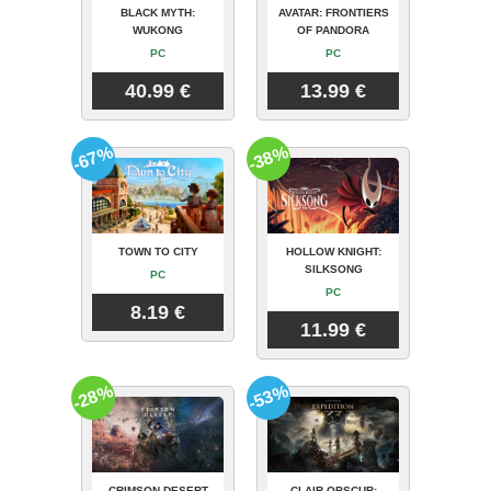
BLACK MYTH:
AVATAR: FRONTIERS
WUKONG
OF PANDORA
PC
PC
40.99 €
13.99 €
-67%
-38%
TOWN TO CITY
HOLLOW KNIGHT:
SILKSONG
PC
PC
8.19 €
11.99 €
-28%
-53%
CRIMSON DESERT
CLAIR OBSCUR: