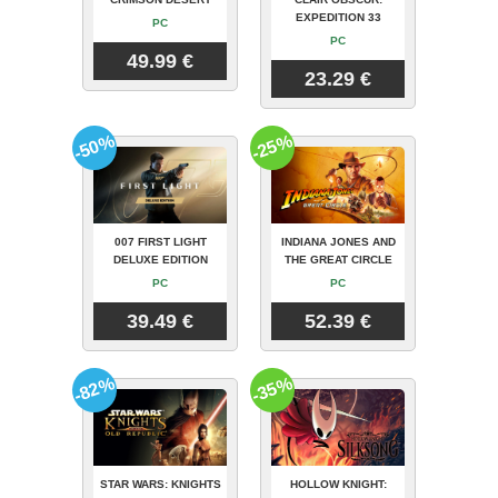
EXPEDITION 33
PC
PC
49.99 €
23.29 €
-50%
-25%
007 FIRST LIGHT
INDIANA JONES AND
DELUXE EDITION
THE GREAT CIRCLE
PC
PC
39.49 €
52.39 €
-82%
-35%
STAR WARS: KNIGHTS
HOLLOW KNIGHT: