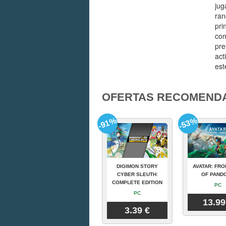
jug
ran
pri
com
pre
act
est
OFERTAS RECOMEND
-91%
-53%
DIGIMON STORY
AVATAR: FRO
CYBER SLEUTH:
OF PAND
COMPLETE EDITION
PC
PC
13.99
3.39 €