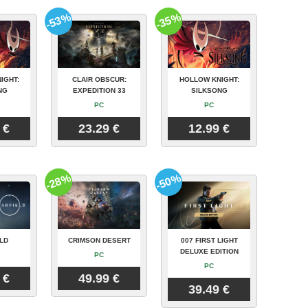
-53%
-35%
IGHT:
CLAIR OBSCUR:
HOLLOW KNIGHT:
NG
EXPEDITION 33
SILKSONG
PC
PC
 €
23.29 €
12.99 €
-28%
-50%
LD
CRIMSON DESERT
007 FIRST LIGHT
DELUXE EDITION
PC
PC
 €
49.99 €
39.49 €