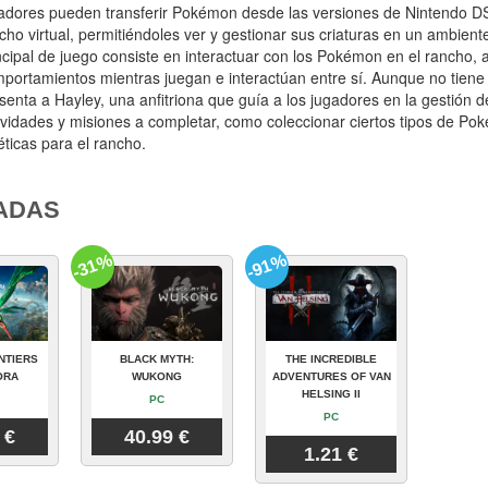
adores pueden transferir Pokémon desde las versiones de Nintendo D
cho virtual, permitiéndoles ver y gestionar sus criaturas en un ambient
ncipal de juego consiste en interactuar con los Pokémon en el rancho, 
portamientos mientras juegan e interactúan entre sí. Aunque no tiene
senta a Hayley, una anfitriona que guía a los jugadores en la gestión 
ividades y misiones a completar, como coleccionar ciertos tipos de 
éticas para el rancho.
ADAS
-31%
-91%
NTIERS
BLACK MYTH:
THE INCREDIBLE
ORA
WUKONG
ADVENTURES OF VAN
HELSING II
PC
PC
 €
40.99 €
1.21 €