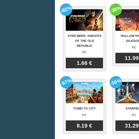
-82%
-38%
STAR WARS: KNIGHTS
HOLLOW KN
OF THE OLD
SILKSO
REPUBLIC
PC
PC
11.99
1.66 €
-67%
-55%
TOWN TO CITY
STARFIE
PC
PC
8.19 €
31.29