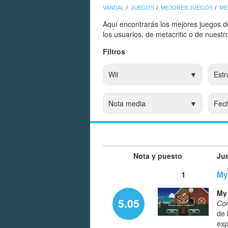
VANDAL
JUEGOS
MEJORES JUEGOS
ME
Aquí encontrarás los mejores juegos d
los usuarios, de metacritic o de nuest
Filtros
Wii
Estr
Nota media
Fec
Nota y puesto
Ju
1
My
My
5.05
Co
de 
exp