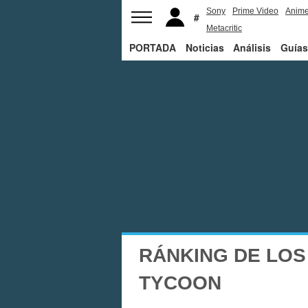
Sony
Prime Video
Anim
Metacritic
PORTADA
Noticias
Análisis
Guías
RÁNKING DE LOS
TYCOON