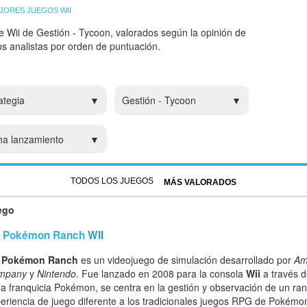
JORES JUEGOS WII
e Wii de Gestión - Tycoon, valorados según la opinión de
ros analistas por orden de puntuación.
ategia
Gestión - Tycoon
ha lanzamiento
TODOS LOS JUEGOS
MÁS VALORADOS
ego
 Pokémon Ranch
WII
 Pokémon Ranch
es un videojuego de simulación desarrollado por
Am
mpany
y
Nintendo
. Fue lanzado en 2008 para la consola
Wii
a través d
la franquicia Pokémon, se centra en la gestión y observación de un r
eriencia de juego diferente a los tradicionales juegos RPG de Pokémo