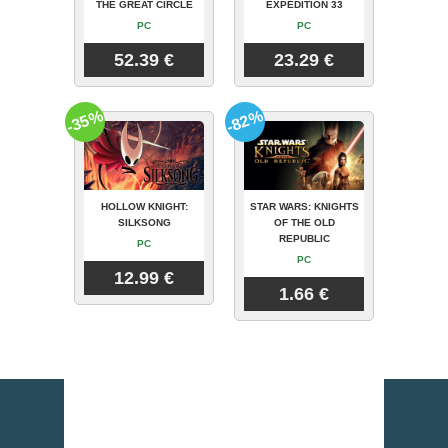
THE GREAT CIRCLE
EXPEDITION 33
PC
PC
52.39 €
23.29 €
-35%
-82%
HOLLOW KNIGHT:
STAR WARS: KNIGHTS
SILKSONG
OF THE OLD
REPUBLIC
PC
PC
12.99 €
1.66 €