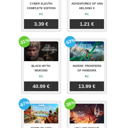
CYBER SLEUTH:
ADVENTURES OF VAN
COMPLETE EDITION
HELSING II
PC
PC
3.39 €
1.21 €
-31%
-53%
BLACK MYTH:
AVATAR: FRONTIERS
WUKONG
OF PANDORA
PC
PC
40.99 €
13.99 €
-67%
-38%