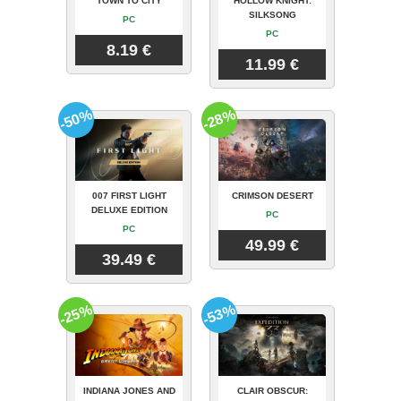
TOWN TO CITY
HOLLOW KNIGHT:
SILKSONG
PC
PC
8.19 €
11.99 €
-50%
-28%
007 FIRST LIGHT
CRIMSON DESERT
DELUXE EDITION
PC
PC
49.99 €
39.49 €
-25%
-53%
INDIANA JONES AND
CLAIR OBSCUR: