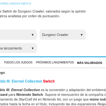
JORES JUEGOS SWITCH
e Switch de Dungeon Crawler, valorados según la opinión
estros analistas por orden de puntuación.
Dungeon Crawler
ha lanzamiento
TODOS LOS JUEGOS
PRÓXIMOS LANZAMIENTOS
MÁS VALORADOS
ego
blo III: Eternal Collection
Switch
blo III: Eternal Collection
es la conversión y adaptación del emblemá
zzard
para
Nintendo Switch
. Supone el reencuentro de la compañía c
zamiento de
StarCraft 64
en Nintendo 64, con un juego que
reúne tod
zados hasta la fecha en el título, incluyendo las dos expansiones
Reape