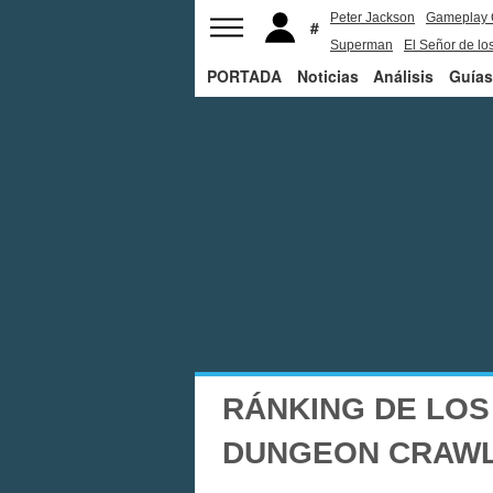
Peter Jackson
Gameplay 
Superman
El Señor de los
PORTADA
Noticias
Análisis
Guías
RÁNKING DE LOS
DUNGEON CRAW