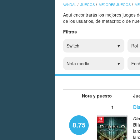
VANDAL
JUEGOS
MEJORES JUEGOS
ME
Aquí encontrarás los mejores juegos d
de los usuarios, de metacritic o de nu
Filtros
Switch
Rol
Nota media
Fec
Nota y puesto
Ju
1
Dia
Dia
8.75
Bli
lan
lan