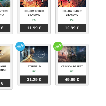
NTIERS
HOLLOW KNIGHT:
HOLLOW KNIGHT:
ORA
SILKSONG
SILKSONG
PC
PC
 €
11.99 €
12.99 €
-55%
-28%
LIGHT
STARFIELD
CRIMSON DESERT
ITION
PC
PC
31.29 €
49.99 €
 €