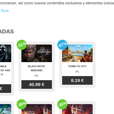
cromancer
, así como nuevos contenidos exclusivos y elementos únicos 
Guía
ADAS
-31%
-67%
DIBLE
BLACK MYTH:
TOWN TO CITY
 OF VAN
WUKONG
PC
 II
PC
8.19 €
40.99 €
 €
-38%
-35%