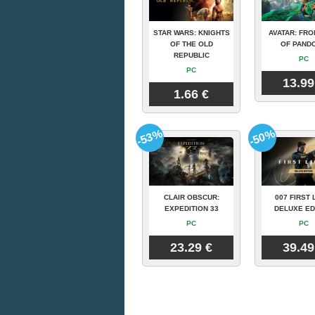
STAR WARS: KNIGHTS
AVATAR: FRO
OF THE OLD
OF PAND
REPUBLIC
PC
PC
13.99
1.66 €
-53%
-50%
CLAIR OBSCUR:
007 FIRST 
EXPEDITION 33
DELUXE ED
PC
PC
23.29 €
39.49