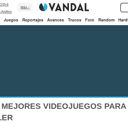
GTA 6
Más ↓
 Anillos
Juegos
Reportajes
Avances
Trucos
Foro
Random
Hard
 MEJORES VIDEOJUEGOS PARA
LER