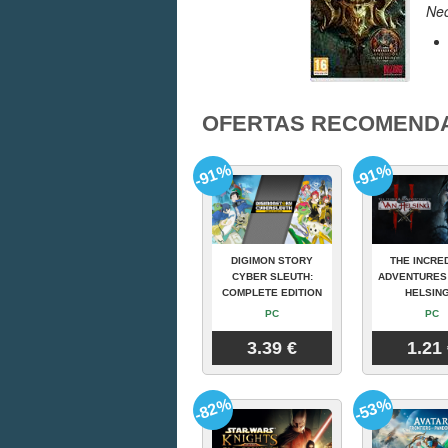
Ne
OFERTAS RECOMEND
-91%
-91%
DIGIMON STORY
THE INCRE
CYBER SLEUTH:
ADVENTURES
COMPLETE EDITION
HELSING
PC
PC
3.39 €
1.21
-82%
-53%