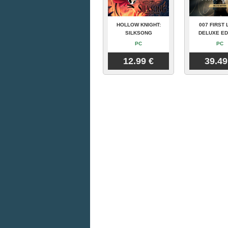
HOLLOW KNIGHT:
007 FIRST 
SILKSONG
DELUXE ED
PC
PC
12.99 €
39.49