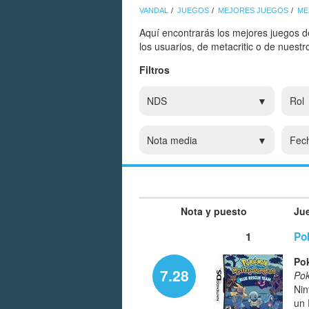
VANDAL
JUEGOS
MEJORES JUEGOS
ME
Aquí encontrarás los mejores juegos 
los usuarios, de metacritic o de nuest
Filtros
NDS
Rol
Nota media
Fec
Nota y puesto
Ju
1
Po
Po
7.28
Po
Nin
un 