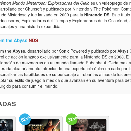
émon Mundo Misterioso: Exploradores del Cielo
es un videojuego de r
arrollado por Chunsoft y publicado por Nintendo y The Pokémon Comp
do Misterioso y fue lanzado en 2009 para la
Nintendo DS
. Este títu
decesores, Exploradores del Tiempo y Exploradores de la Oscuridad,
sonajes y una historia expandida.
om the Abyss
NDS
om the Abyss
, desarrollado por Sonic Powered y publicado por Aksys
rol de acción lanzado exclusivamente para la Nintendo DS en 2008. El
loración de mazmorras en un mundo llamado Rubenhaut. Cada mazm
erada aleatoriamente, ofreciendo una experiencia única en cada part
sonalizar las habilidades de su personaje al robar las almas de los en
ptar su estilo de juego a medida que avanzan en su aventura para d
urgido para consumir el mundo.
ADAS
-82%
-31%