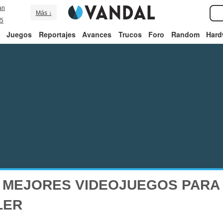
an
Más ↓
5
Juegos
Reportajes
Avances
Trucos
Foro
Random
Hard
 MEJORES VIDEOJUEGOS PARA
LER