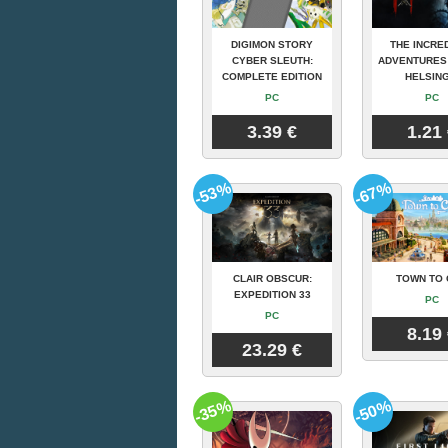
DIGIMON STORY
THE INCRE
CYBER SLEUTH:
ADVENTURES
COMPLETE EDITION
HELSING
PC
PC
3.39 €
1.21
-53%
-67%
CLAIR OBSCUR:
TOWN TO 
EXPEDITION 33
PC
PC
8.19
23.29 €
-35%
-50%