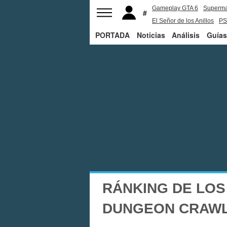
Gameplay GTA 6
Superm
El Señor de los Anillos
PS
PORTADA
Noticias
Análisis
Guías
RÁNKING DE LOS
DUNGEON CRAW