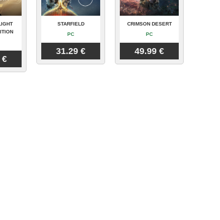
LIGHT
STARFIELD
CRIMSON DESERT
ITION
PC
PC
31.29 €
49.99 €
 €