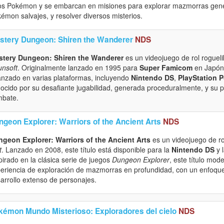
os Pokémon y se embarcan en misiones para explorar mazmorras gener
émon salvajes, y resolver diversos misterios.
stery Dungeon: Shiren the Wanderer
NDS
stery Dungeon: Shiren the Wanderer
es un videojuego de rol rogueli
nsoft
. Originalmente lanzado en 1995 para
Super Famicom
en Japón,
anzado en varias plataformas, incluyendo
Nintendo DS
,
PlayStation P
ocido por su desafiante jugabilidad, generada proceduralmente, y su 
mbate.
ngeon Explorer: Warriors of the Ancient Arts
NDS
geon Explorer: Warriors of the Ancient Arts
es un videojuego de ro
t
. Lanzado en 2008, este título está disponible para la
Nintendo DS
y 
pirado en la clásica serie de juegos
Dungeon Explorer
, este título mod
eriencia de exploración de mazmorras en profundidad, con un enfoque 
arrollo extenso de personajes.
kémon Mundo Misterioso: Exploradores del cielo
NDS