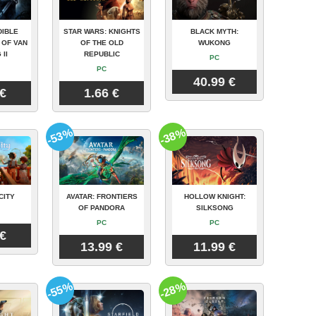
DIBLE
STAR WARS: KNIGHTS
BLACK MYTH:
 OF VAN
OF THE OLD
WUKONG
 II
REPUBLIC
PC
PC
40.99 €
 €
1.66 €
-53%
-38%
CITY
AVATAR: FRONTIERS
HOLLOW KNIGHT:
OF PANDORA
SILKSONG
PC
PC
 €
13.99 €
11.99 €
-55%
-28%