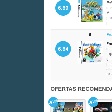
Pok
6.69
des
Mun
pre
per
5
Fr
Fr
6.64
de 
exp
gen
per
ada
res
OFERTAS RECOMEND
-91%
-91%