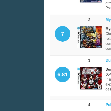
otr
Pok
2
My
My
7
Chu
rel
con
co
3
Du
Dun
6.81
Sof
Ins
exp
des
4
Po