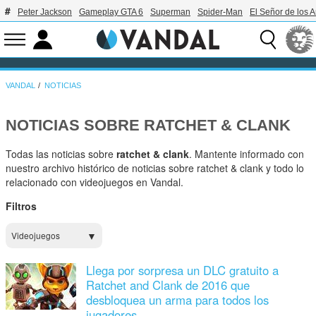
Peter Jackson
Gameplay GTA 6
Superman
Spider-Man
El Señor de los A
VANDAL
NOTICIAS
NOTICIAS SOBRE RATCHET & CLANK
Todas las noticias sobre
ratchet & clank
. Mantente informado con
nuestro archivo histórico de noticias sobre ratchet & clank y todo lo
relacionado con videojuegos en Vandal.
Filtros
Videojuegos
Llega por sorpresa un DLC gratuito a
Ratchet and Clank de 2016 que
desbloquea un arma para todos los
jugadores