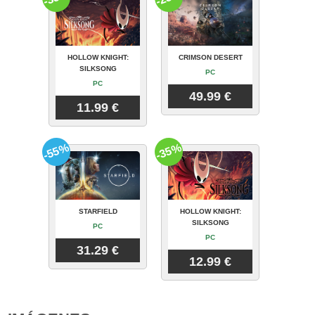
HOLLOW KNIGHT:
CRIMSON DESERT
SILKSONG
PC
PC
49.99 €
11.99 €
-55%
-35%
STARFIELD
HOLLOW KNIGHT:
SILKSONG
PC
PC
31.29 €
12.99 €