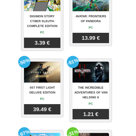
DIGIMON STORY
AVATAR: FRONTIERS
CYBER SLEUTH:
OF PANDORA
COMPLETE EDITION
PC
PC
13.99 €
3.39 €
-50%
-91%
007 FIRST LIGHT
THE INCREDIBLE
DELUXE EDITION
ADVENTURES OF VAN
HELSING II
PC
PC
39.49 €
1.21 €
-67%
-31%