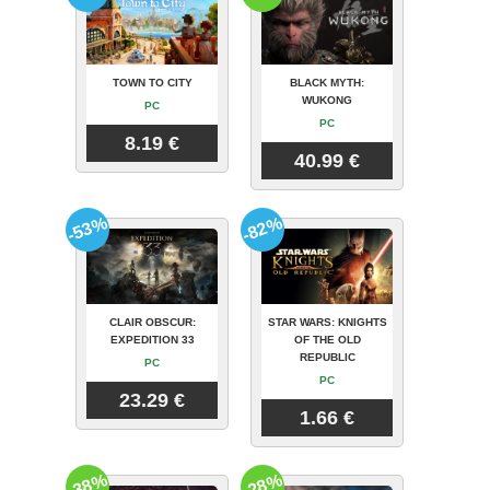
TOWN TO CITY
BLACK MYTH:
WUKONG
PC
PC
8.19 €
40.99 €
-53%
-82%
CLAIR OBSCUR:
STAR WARS: KNIGHTS
EXPEDITION 33
OF THE OLD
REPUBLIC
PC
PC
23.29 €
1.66 €
-38%
-28%