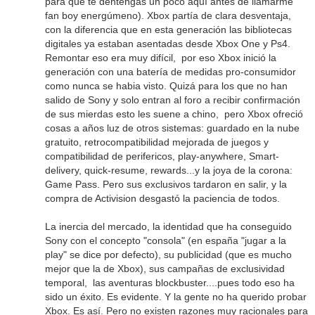
para que te dentengas un poco aquí antes de llamarme
fan boy energúmeno). Xbox partía de clara desventaja,
con la diferencia que en esta generación las bibliotecas
digitales ya estaban asentadas desde Xbox One y Ps4.
Remontar eso era muy difícil, por eso Xbox inició la
generación con una batería de medidas pro-consumidor
como nunca se habia visto. Quizá para los que no han
salido de Sony y solo entran al foro a recibir confirmación
de sus mierdas esto les suene a chino, pero Xbox ofreció
cosas a años luz de otros sistemas: guardado en la nube
gratuito, retrocompatibilidad mejorada de juegos y
compatibilidad de perifericos, play-anywhere, Smart-
delivery, quick-resume, rewards...y la joya de la corona:
Game Pass. Pero sus exclusivos tardaron en salir, y la
compra de Activision desgastó la paciencia de todos.
La inercia del mercado, la identidad que ha conseguido
Sony con el concepto "consola" (en españa "jugar a la
play" se dice por defecto), su publicidad (que es mucho
mejor que la de Xbox), sus campañas de exclusividad
temporal, las aventuras blockbuster....pues todo eso ha
sido un éxito. Es evidente. Y la gente no ha querido probar
Xbox. Es así. Pero no existen razones muy racionales para