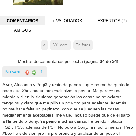
COMENTARIOS
+ VALORADOS
EXPERTOS
(7)
AMIGOS
<
601
com.
En foros
Mostrando comentarios por fecha (página
34
de
34
)
Nuberu
+1
A ver, Africanus y Pegi3 y resto de panda... que no me ha gustado
nada que Xbox saque sus exclusivos a pastar. Me parece una
mierda y si en la siguiente generación las cosas no se aclaran
tengo muy claro que me pillo un pc y tiro para adelante. Además,
no me hace falta un pepinazo, con que se jueguen las cosas
medianamente aceptables, me vale. Incluso puede que dé el salto
a Nintendo o Sony. Ya peino muchas canas, he tenido PStation,
PS2 y PS3, además de PSP. No odio a Sony, ni mucho menos. Pero
Xbox ha sido siempre mi preferencia y analizando un poco el