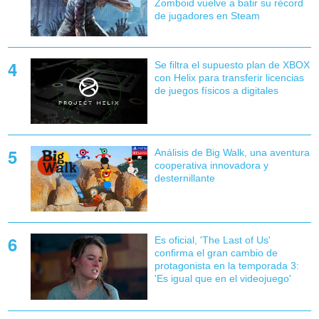
Zomboid vuelve a batir su récord
de jugadores en Steam
Se filtra el supuesto plan de XBOX
con Helix para transferir licencias
de juegos físicos a digitales
Análisis de Big Walk, una aventura
cooperativa innovadora y
desternillante
Es oficial, 'The Last of Us'
confirma el gran cambio de
protagonista en la temporada 3:
'Es igual que en el videojuego'