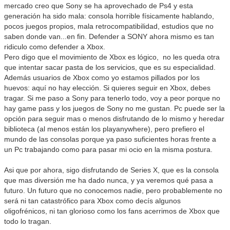
mercado creo que Sony se ha aprovechado de Ps4 y esta
generación ha sido mala: consola horrible físicamente hablando,
pocos juegos propios, mala retrocompatibilidad, estudios que no
saben donde van...en fin. Defender a SONY ahora mismo es tan
ridiculo como defender a Xbox.
Pero digo que el movimiento de Xbox es lógico, no les queda otra
que intentar sacar pasta de los servicios, que es su especialidad.
Además usuarios de Xbox como yo estamos pillados por los
huevos: aquí no hay elección. Si quieres seguir en Xbox, debes
tragar. Si me paso a Sony para tenerlo todo, voy a peor porque no
hay game pass y los juegos de Sony no me gustan. Pc puede ser la
opción para seguir mas o menos disfrutando de lo mismo y heredar
biblioteca (al menos están los playanywhere), pero prefiero el
mundo de las consolas porque ya paso suficientes horas frente a
un Pc trabajando como para pasar mi ocio en la misma postura.
Asi que por ahora, sigo disfrutando de Series X, que es la consola
que mas diversión me ha dado nunca, y ya veremos qué pasa a
futuro. Un futuro que no conocemos nadie, pero probablemente no
será ni tan catastrófico para Xbox como decís algunos
oligofrénicos, ni tan glorioso como los fans acerrimos de Xbox que
todo lo tragan.