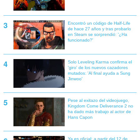
Encontró un código de Half-Life
de hace 27 años y tras probarlo
en Steam se sorprendió: '¿Ha
funcionado?'
Solo Leveling Karma confirma el
'giro' de los nuevos cazadores
mutados: 'Al final ayuda a Sung
Jinwoo'
Pese al exitazo del videojuego,
Kingdom Come Deliverance 2 no
ha dado más trabajo al actor de
Hans Capon
Ya es oficial: a partir del 12 de