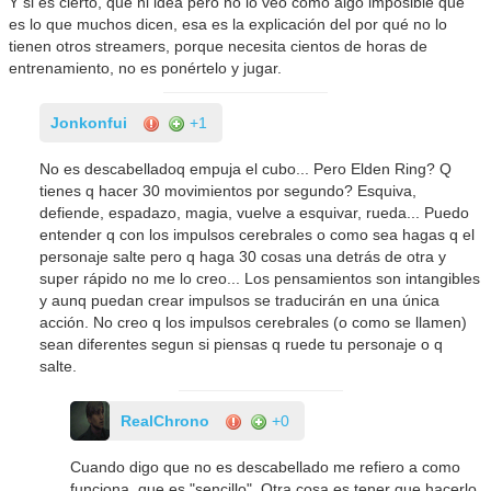
Y si es cierto, que ni idea pero no lo veo como algo imposible que
es lo que muchos dicen, esa es la explicación del por qué no lo
tienen otros streamers, porque necesita cientos de horas de
entrenamiento, no es ponértelo y jugar.
Jonkonfui
+1
No es descabelladoq empuja el cubo... Pero Elden Ring? Q
tienes q hacer 30 movimientos por segundo? Esquiva,
defiende, espadazo, magia, vuelve a esquivar, rueda... Puedo
entender q con los impulsos cerebrales o como sea hagas q el
personaje salte pero q haga 30 cosas una detrás de otra y
super rápido no me lo creo... Los pensamientos son intangibles
y aunq puedan crear impulsos se traducirán en una única
acción. No creo q los impulsos cerebrales (o como se llamen)
sean diferentes segun si piensas q ruede tu personaje o q
salte.
RealChrono
+0
Cuando digo que no es descabellado me refiero a como
funciona, que es "sencillo". Otra cosa es tener que hacerlo