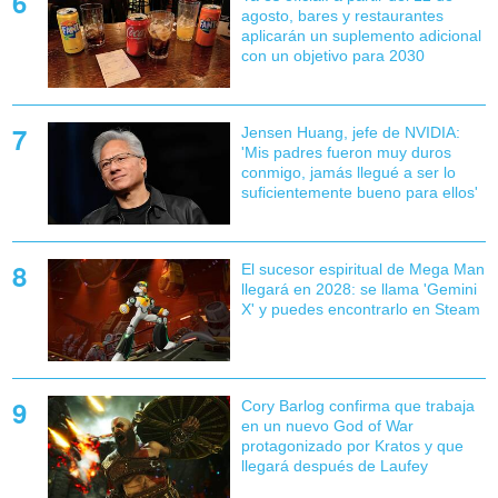
agosto, bares y restaurantes
aplicarán un suplemento adicional
con un objetivo para 2030
Jensen Huang, jefe de NVIDIA:
'Mis padres fueron muy duros
conmigo, jamás llegué a ser lo
suficientemente bueno para ellos'
El sucesor espiritual de Mega Man
llegará en 2028: se llama 'Gemini
X' y puedes encontrarlo en Steam
Cory Barlog confirma que trabaja
en un nuevo God of War
protagonizado por Kratos y que
llegará después de Laufey