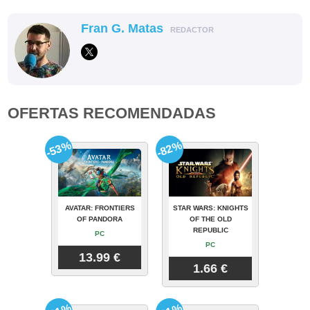
Fran G. Matas
REDACTOR
OFERTAS RECOMENDADAS
-53%
-82%
AVATAR: FRONTIERS
STAR WARS: KNIGHTS
OF PANDORA
OF THE OLD
REPUBLIC
PC
PC
13.99 €
1.66 €