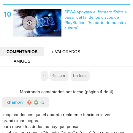
SEGA apoyará el formato físico a
pesar del fin de los discos de
PlayStation: 'Es parte de nuestra
cultura'
COMENTARIOS
+ VALORADOS
AMIGOS
<
45
com.
En foros
Mostrando comentarios por fecha (página
4
de
4
)
ikhamon
+2
imaginandosnos que el aparato realmente funciona le veo
grandisimas pegas:
para mover los dedos no hay que pensar.
si tubiera que pensar "delante" "ataca" o "salta" (o lo que sea que