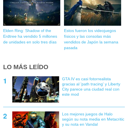
Elden Ring: Shadow of the
Estos fueron los videojuegos
Erdtree ha vendido 5 millones
físicos y las consolas más
de unidades en solo tres días
vendidos de Japón la semana
pasada
LO MÁS LEÍDO
GTA IV es casi fotorrealista
gracias al 'path tracing' y Liberty
City parece una ciudad real con
este mod
Los mejores juegos de Halo
según su nota media en Metacritic
y su nota en Vandal