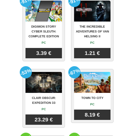
-91%
-91%
DIGIMON STORY
THE INCREDIBLE
CYBER SLEUTH:
ADVENTURES OF VAN
COMPLETE EDITION
HELSING II
PC
PC
3.39 €
1.21 €
-53%
-67%
CLAIR OBSCUR:
TOWN TO CITY
EXPEDITION 33
PC
PC
8.19 €
23.29 €