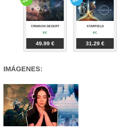
CRIMSON DESERT
STARFIELD
PC
PC
49.99 €
31.29 €
IMÁGENES: