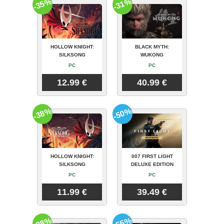
-35%
-31%
HOLLOW KNIGHT:
BLACK MYTH:
SILKSONG
WUKONG
PC
PC
12.99 €
40.99 €
-38%
-50%
HOLLOW KNIGHT:
007 FIRST LIGHT
SILKSONG
DELUXE EDITION
PC
PC
11.99 €
39.49 €
-28%
-55%