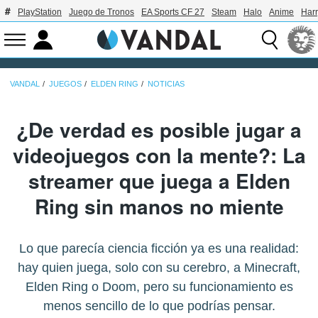
PlayStation
Juego de Tronos
EA Sports CF 27
Steam
Halo
Anime
Harr
VANDAL
JUEGOS
ELDEN RING
NOTICIAS
¿De verdad es posible jugar a
videojuegos con la mente?: La
streamer que juega a Elden
Ring sin manos no miente
Lo que parecía ciencia ficción ya es una realidad:
hay quien juega, solo con su cerebro, a Minecraft,
Elden Ring o Doom, pero su funcionamiento es
menos sencillo de lo que podrías pensar.