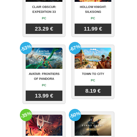
CLAIR OBSCUR:
HOLLOW KNIGHT:
EXPEDITION 33
SILKSONG
PC
PC
23.29 €
11.99 €
-53%
-67%
AVATAR: FRONTIERS
TOWN TO CITY
OF PANDORA
PC
PC
8.19 €
13.99 €
-35%
-50%