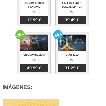
HOLLOW KNIGHT:
007 FIRST LIGHT
SILKSONG
DELUXE EDITION
PC
PC
12.99 €
39.49 €
-28%
-55%
CRIMSON DESERT
STARFIELD
PC
PC
49.99 €
31.29 €
IMÁGENES: