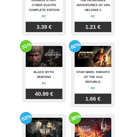
DIGIMON STORY
THE INCREDIBLE
CYBER SLEUTH:
ADVENTURES OF VAN
COMPLETE EDITION
HELSING II
PC
PC
3.39 €
1.21 €
-31%
-82%
BLACK MYTH:
STAR WARS: KNIGHTS
WUKONG
OF THE OLD
REPUBLIC
PC
PC
40.99 €
1.66 €
-53%
-38%