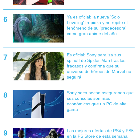
Ya es oficial: la nueva 'Solo
Leveling' tropieza y no repite el
fenómeno de su 'predecesora'
como gran anime del año
Es oficial: Sony paraliza sus
spinoff de Spider-Man tras los
fracasos y confirma que su
universo de héroes de Marvel no
seguirá
Sony saca pecho asegurando que
sus consolas son más
económicas que un PC de alta
gama
Las mejores ofertas de PS4 y PS5
en la PS Store de esta semana