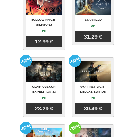
HOLLOW KNIGHT:
STARFIELD
SILKSONG
PC
PC
31.29 €
12.99 €
-53%
-50%
CLAIR OBSCUR:
007 FIRST LIGHT
EXPEDITION 33
DELUXE EDITION
PC
PC
23.29 €
39.49 €
-67%
-28%