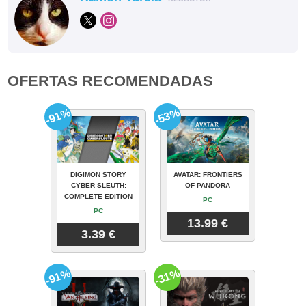
OFERTAS RECOMENDADAS
-91%
-53%
DIGIMON STORY
AVATAR: FRONTIERS
CYBER SLEUTH:
OF PANDORA
COMPLETE EDITION
PC
PC
13.99 €
3.39 €
-91%
-31%