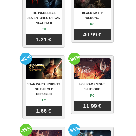
THE INCREDIBLE
BLACK MYTH:
ADVENTURES OF VAN
WUKONG
HELSING II
PC
PC
40.99 €
1.21 €
-82%
-38%
STAR WARS: KNIGHTS
HOLLOW KNIGHT:
OF THE OLD
SILKSONG
REPUBLIC
PC
PC
11.99 €
1.66 €
-35%
-55%