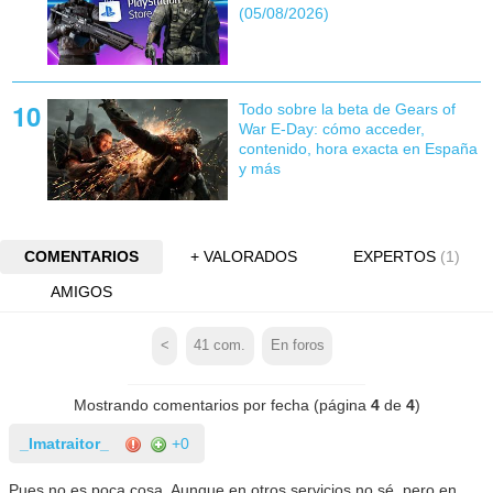
(05/08/2026)
Todo sobre la beta de Gears of
War E-Day: cómo acceder,
contenido, hora exacta en España
y más
COMENTARIOS
+ VALORADOS
EXPERTOS
(1)
AMIGOS
<
41
com.
En foros
Mostrando comentarios por fecha (página
4
de
4
)
_Imatraitor_
+0
Pues no es poca cosa. Aunque en otros servicios no sé, pero en