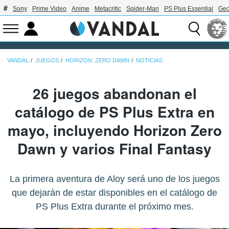
Sony
Prime Video
Anime
Metacritic
Spider-Man
PS Plus Essential
Geo
VANDAL
JUEGOS
HORIZON: ZERO DAWN
NOTICIAS
26 juegos abandonan el
catálogo de PS Plus Extra en
mayo, incluyendo Horizon Zero
Dawn y varios Final Fantasy
La primera aventura de Aloy será uno de los juegos
que dejarán de estar disponibles en el catálogo de
PS Plus Extra durante el próximo mes.