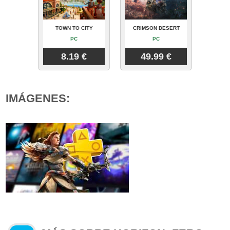
TOWN TO CITY
CRIMSON DESERT
PC
PC
8.19 €
49.99 €
IMÁGENES: