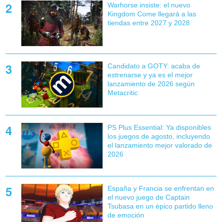
Warhorse insiste: el nuevo
Kingdom Come llegará a las
tiendas entre 2027 y 2028
Candidato a GOTY: acaba de
estrenarse y ya es el mejor
lanzamiento de 2026 según
Metacritic
PS Plus Essential: Ya disponibles
los juegos de agosto, incluyendo
el lanzamiento mejor valorado de
2026
España y Francia se enfrentan en
el nuevo juego de Captain
Tsubasa en un épico partido lleno
de emoción