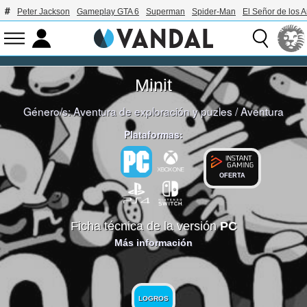
Peter Jackson
Gameplay GTA 6
Superman
Spider-Man
El Señor de los A
Minit
Género/s:
Aventura de exploración y puzles
/
Aventura
Plataformas:
OFERTA
Ficha técnica de la versión
PC
Más información
LOGROS