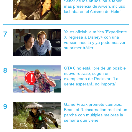
Señor de los Anillos iba a tener
más presencia de Arwen, incluso
luchaba en el Abismo de Helm'
Ya es oficial: la mítica 'Expediente
X' regresa a Disney+ con una
versión inédita y ya podemos ver
su primer tráiler
GTA 6 no está libre de un posible
nuevo retraso, según un
exempleado de Rockstar: 'La
gente esperará, no importa'
Game Freak promete cambios:
Beast of Reincarnation recibirá un
parche con múltiples mejoras la
semana que viene