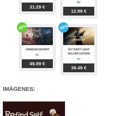
PC
31.29 €
12.99 €
-28%
-50%
CRIMSON DESERT
007 FIRST LIGHT
DELUXE EDITION
PC
PC
49.99 €
39.49 €
IMÁGENES: