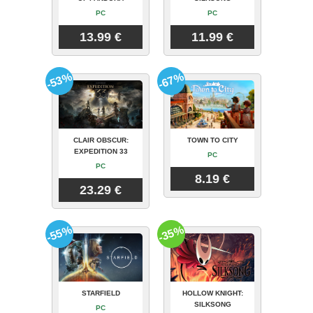
PC
PC
13.99 €
11.99 €
-53%
-67%
CLAIR OBSCUR:
TOWN TO CITY
EXPEDITION 33
PC
PC
8.19 €
23.29 €
-55%
-35%
STARFIELD
HOLLOW KNIGHT:
SILKSONG
PC