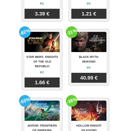
PC
PC
3.39 €
1.21 €
-82%
-31%
STAR WARS: KNIGHTS
BLACK MYTH:
OF THE OLD
WUKONG
REPUBLIC
PC
PC
40.99 €
1.66 €
-53%
-38%
AVATAR: FRONTIERS
HOLLOW KNIGHT:
OF PANDORA
SILKSONG