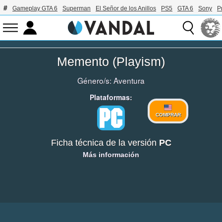
Gameplay GTA 6
Superman
El Señor de los Anillos
PS5
GTA 6
Sony
P
Memento (Playism)
Género/s:
Aventura
Plataformas:
COMPRAR
Ficha técnica de la versión
PC
Más información