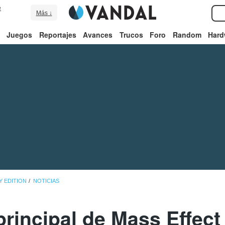
e
Más ↓
Juegos
Reportajes
Avances
Trucos
Foro
Random
Hard
Y EDITION
NOTICIAS
principal de Mass Effec