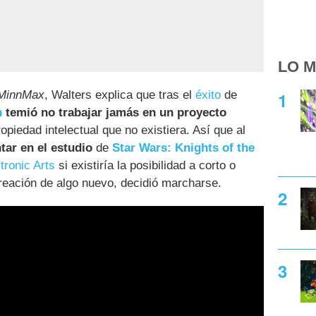
LO M
MinnMax
, Walters explica que tras el
éxito
de
n
temió no trabajar jamás en un proyecto
ropiedad intelectual que no existiera. Así que al
tar en el estudio
de
Star Wars: Knights of the
tronic Arts
si existiría la posibilidad a corto o
creación de algo nuevo, decidió marcharse.