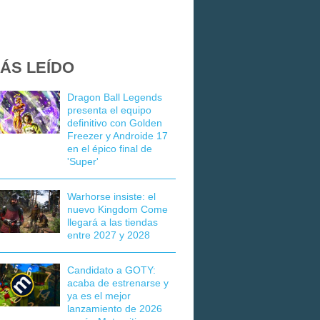
ÁS LEÍDO
Dragon Ball Legends
presenta el equipo
definitivo con Golden
Freezer y Androide 17
en el épico final de
'Super'
Warhorse insiste: el
nuevo Kingdom Come
llegará a las tiendas
entre 2027 y 2028
Candidato a GOTY:
acaba de estrenarse y
ya es el mejor
lanzamiento de 2026