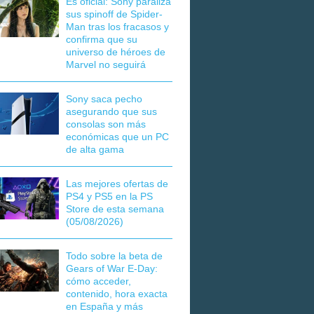
Es oficial: Sony paraliza
sus spinoff de Spider-
Man tras los fracasos y
confirma que su
universo de héroes de
Marvel no seguirá
Sony saca pecho
asegurando que sus
consolas son más
económicas que un PC
de alta gama
Las mejores ofertas de
PS4 y PS5 en la PS
Store de esta semana
(05/08/2026)
Todo sobre la beta de
Gears of War E-Day:
cómo acceder,
contenido, hora exacta
en España y más