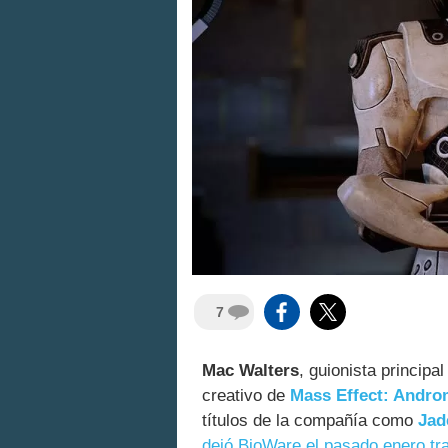
7
Mac Walters
, guionista principa
creativo de
Mass Effect: Andr
títulos de la compañía como
Jad
dejó BioWare el pasado enero tr