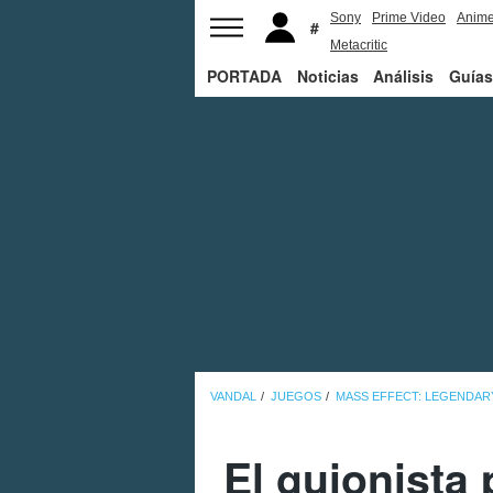
Sony
Prime Video
Anim
Metacritic
PORTADA
Noticias
Análisis
Guías
VANDAL
JUEGOS
MASS EFFECT: LEGENDAR
El guionista 