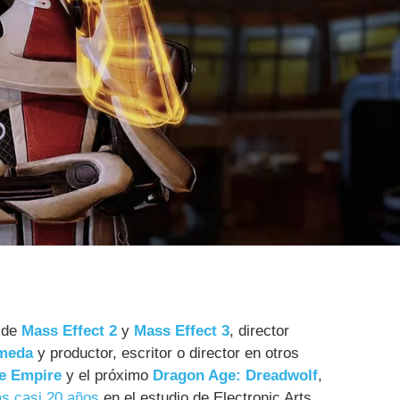
l de
Mass Effect 2
y
Mass Effect 3
, director
omeda
y productor, escritor o director en otros
e Empire
y el próximo
Dragon Age: Dreadwolf
,
as casi 20 años
en el estudio de Electronic Arts.