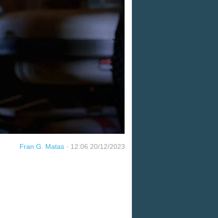
Fran G. Matas
·
12:06 20/12/2023