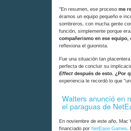
"En resumen, ese proceso
me re
éramos un equipo pequeño e inco
sombreros, con mucha gente con 
función, simplemente porque era
compañerismo en ese equipo,
reflexiona el guionista.
Fue una situación tan placenter
perfecta de concluir su implicac
Effect
después de esto. ¿Por qu
experiencia le recordó lo que "u
Walters anunció en 
el paraguas de Net
En noviembre de este año, Mac
financiado por
NetEase Games
.