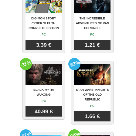
DIGIMON STORY
THE INCREDIBLE
CYBER SLEUTH:
ADVENTURES OF VAN
COMPLETE EDITION
HELSING II
PC
PC
3.39 €
1.21 €
-31%
-82%
BLACK MYTH:
STAR WARS: KNIGHTS
WUKONG
OF THE OLD
REPUBLIC
PC
PC
40.99 €
1.66 €
-67%
-38%