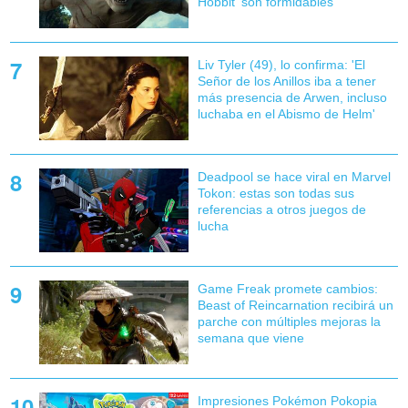
Hobbit' son formidables'
Liv Tyler (49), lo confirma: 'El
Señor de los Anillos iba a tener
más presencia de Arwen, incluso
luchaba en el Abismo de Helm'
Deadpool se hace viral en Marvel
Tokon: estas son todas sus
referencias a otros juegos de
lucha
Game Freak promete cambios:
Beast of Reincarnation recibirá un
parche con múltiples mejoras la
semana que viene
Impresiones Pokémon Pokopia