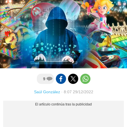
9
Saúl González
·
8:07 29/12/2022