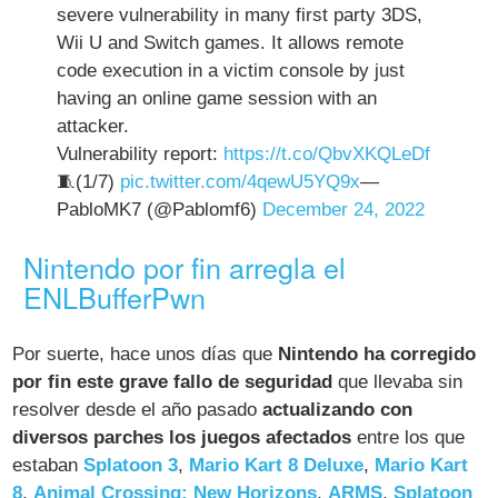
severe vulnerability in many first party 3DS,
Wii U and Switch games. It allows remote
code execution in a victim console by just
having an online game session with an
attacker.
Vulnerability report:
https://t.co/QbvXKQLeDf
🧵(1/7)
pic.twitter.com/4qewU5YQ9x
—
PabloMK7 (@Pablomf6)
December 24, 2022
Nintendo por fin arregla el
ENLBufferPwn
Por suerte, hace unos días que
Nintendo ha corregido
por fin este grave fallo de seguridad
que llevaba sin
resolver desde el año pasado
actualizando con
diversos parches los juegos afectados
entre los que
estaban
Splatoon 3
,
Mario Kart 8 Deluxe
,
Mario Kart
8
,
Animal Crossing: New Horizons
,
ARMS
,
Splatoon