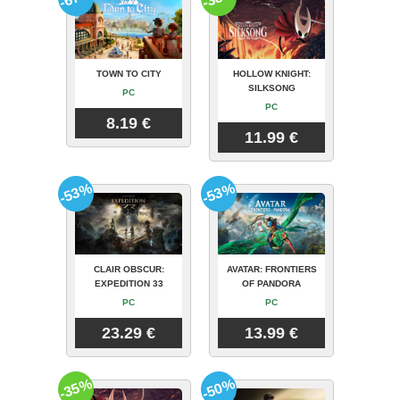
TOWN TO CITY
HOLLOW KNIGHT:
SILKSONG
PC
PC
8.19 €
11.99 €
-53%
-53%
CLAIR OBSCUR:
AVATAR: FRONTIERS
EXPEDITION 33
OF PANDORA
PC
PC
23.29 €
13.99 €
-35%
-50%