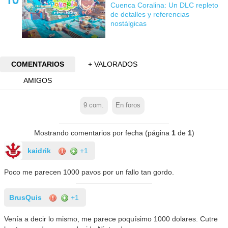
Cuenca Coralina: Un DLC repleto
de detalles y referencias
nostálgicas
COMENTARIOS
+ VALORADOS
AMIGOS
9
com.
En foros
Mostrando comentarios por fecha (página
1
de
1
)
kaidrik
+1
Poco me parecen 1000 pavos por un fallo tan gordo.
BrusQuis
+1
Venía a decir lo mismo, me parece poquísimo 1000 dolares. Cutre