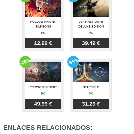
HOLLOW KNIGHT:
007 FIRST LIGHT
SILKSONG
DELUXE EDITION
PC
PC
12.99 €
39.49 €
-28%
-55%
CRIMSON DESERT
STARFIELD
PC
PC
49.99 €
31.29 €
ENLACES RELACIONADOS: