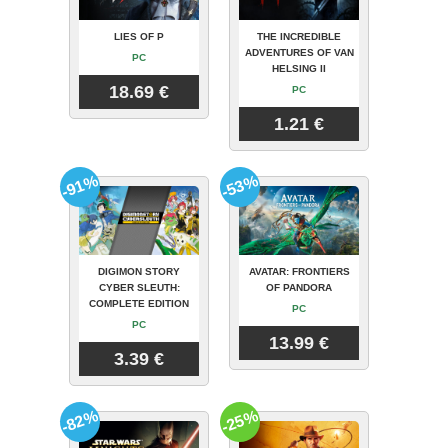
LIES OF P
THE INCREDIBLE
ADVENTURES OF VAN
PC
HELSING II
18.69 €
PC
1.21 €
-91%
-53%
DIGIMON STORY
AVATAR: FRONTIERS
CYBER SLEUTH:
OF PANDORA
COMPLETE EDITION
PC
PC
13.99 €
3.39 €
-82%
-25%