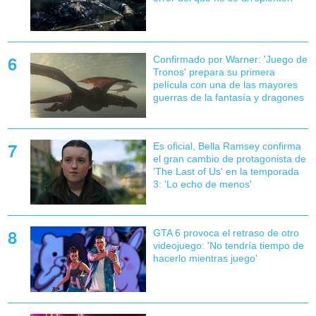
Confirmado por Warner: 'Juego de
Tronos' prepara su primera
película con una de las mayores
guerras de la fantasía y dragones
Es oficial, Bella Ramsey confirma
el gran cambio de protagonista de
'The Last of Us' en la temporada
3: 'Lo echo de menos'
GTA 6 provoca el retraso de otro
videojuego: 'No tendría tiempo de
hacerlo mientras juego'