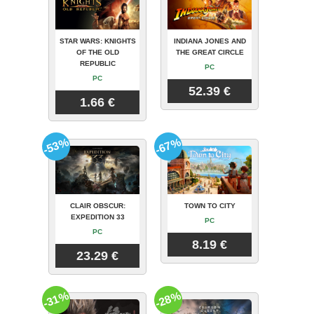
STAR WARS: KNIGHTS
INDIANA JONES AND
OF THE OLD
THE GREAT CIRCLE
REPUBLIC
PC
PC
52.39 €
1.66 €
-53%
-67%
CLAIR OBSCUR:
TOWN TO CITY
EXPEDITION 33
PC
PC
8.19 €
23.29 €
-31%
-28%