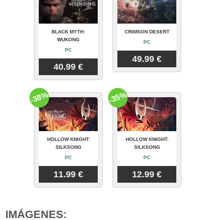
BLACK MYTH:
CRIMSON DESERT
WUKONG
PC
PC
49.99 €
40.99 €
-38%
-35%
HOLLOW KNIGHT:
HOLLOW KNIGHT:
SILKSONG
SILKSONG
PC
PC
11.99 €
12.99 €
IMÁGENES: