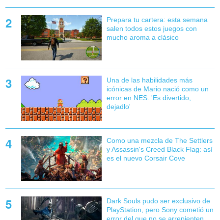
Prepara tu cartera: esta semana
salen todos estos juegos con
mucho aroma a clásico
Una de las habilidades más
icónicas de Mario nació como un
error en NES: 'Es divertido,
dejadlo'
Como una mezcla de The Settlers
y Assassin's Creed Black Flag: así
es el nuevo Corsair Cove
Dark Souls pudo ser exclusivo de
PlayStation, pero Sony cometió un
error del que no se arrepienten