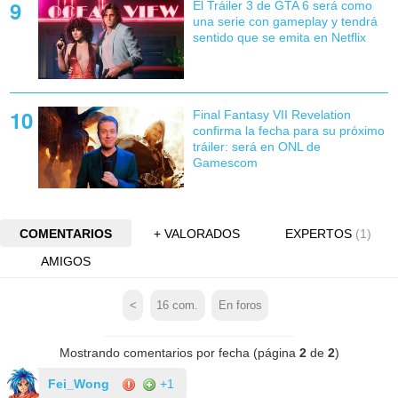
El Tráiler 3 de GTA 6 será como
una serie con gameplay y tendrá
sentido que se emita en Netflix
Final Fantasy VII Revelation
confirma la fecha para su próximo
tráiler: será en ONL de
Gamescom
COMENTARIOS
+ VALORADOS
EXPERTOS
(1)
AMIGOS
<
16
com.
En foros
Mostrando comentarios por fecha (página
2
de
2
)
Fei_Wong
+1