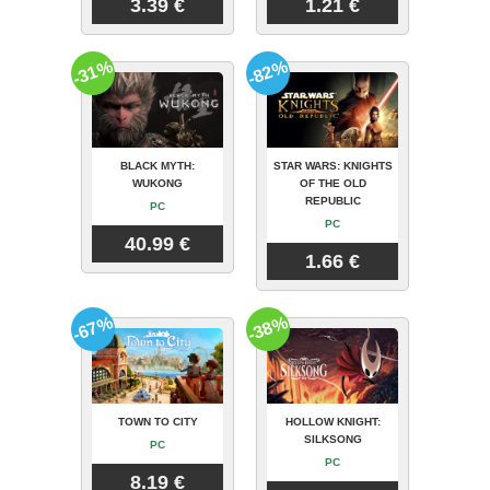
3.39 €
1.21 €
-31%
-82%
BLACK MYTH:
STAR WARS: KNIGHTS
WUKONG
OF THE OLD
REPUBLIC
PC
PC
40.99 €
1.66 €
-67%
-38%
TOWN TO CITY
HOLLOW KNIGHT:
SILKSONG
PC
PC
8.19 €