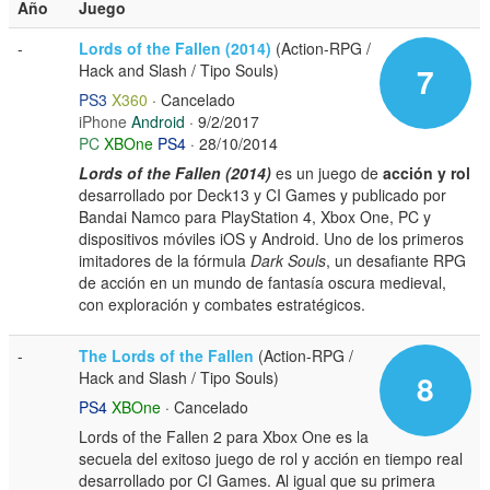
Año
Juego
-
Lords of the Fallen (2014)
(Action-RPG /
Hack and Slash / Tipo Souls)
7
PS3
X360
· Cancelado
iPhone
Android
· 9/2/2017
PC
XBOne
PS4
· 28/10/2014
Lords of the Fallen (2014)
es un juego de
acción y rol
desarrollado por Deck13 y CI Games y publicado por
Bandai Namco para PlayStation 4, Xbox One, PC y
dispositivos móviles iOS y Android. Uno de los primeros
imitadores de la fórmula
Dark Souls
, un desafiante RPG
de acción en un mundo de fantasía oscura medieval,
con exploración y combates estratégicos.
-
The Lords of the Fallen
(Action-RPG /
Hack and Slash / Tipo Souls)
8
PS4
XBOne
· Cancelado
Lords of the Fallen 2 para Xbox One es la
secuela del exitoso juego de rol y acción en tiempo real
desarrollado por CI Games. Al igual que su primera