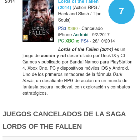
2014
Lords of the Fallen
(2014)
(Action-RPG /
7
Hack and Slash / Tipo
Souls)
PS3
X360
· Cancelado
iPhone
Android
· 9/2/2017
PC
XBOne
PS4
· 28/10/2014
Lords of the Fallen (2014)
es un
juego de
acción y rol
desarrollado por Deck13 y CI
Games y publicado por Bandai Namco para PlayStation
4, Xbox One, PC y dispositivos móviles iOS y Android.
Uno de los primeros imitadores de la fórmula
Dark
Souls
, un desafiante RPG de acción en un mundo de
fantasía oscura medieval, con exploración y combates
estratégicos.
JUEGOS CANCELADOS DE LA SAGA
LORDS OF THE FALLEN