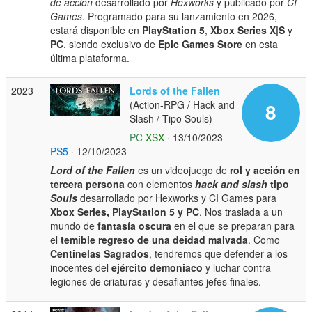
de acción
desarrollado por
Hexworks
y publicado por
CI
Games
. Programado para su lanzamiento en 2026,
estará disponible en
PlayStation 5
,
Xbox Series X|S
y
PC
, siendo exclusivo de
Epic Games Store
en esta
última plataforma.
2023
Lords of the Fallen
(Action-RPG / Hack and
8
Slash / Tipo Souls)
PC
XSX
· 13/10/2023
PS5
· 12/10/2023
Lord of the Fallen
es un videojuego de
rol y acción en
tercera persona
con elementos
hack and slash
tipo
Souls
desarrollado por Hexworks y CI Games para
Xbox Series, PlayStation 5 y PC
. Nos traslada a un
mundo de
fantasía oscura
en el que se preparan para
el
temible regreso de una deidad malvada
. Como
Centinelas Sagrados
, tendremos que defender a los
inocentes del
ejército demoniaco
y luchar contra
legiones de criaturas y desafiantes jefes finales.