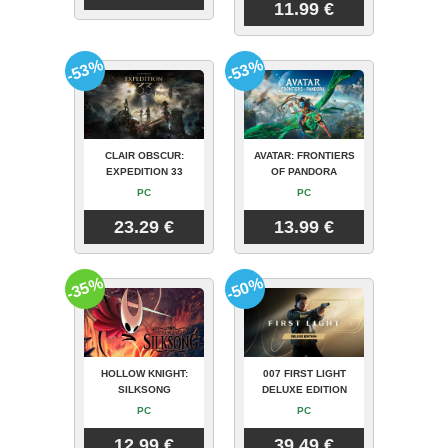
11.99 €
-53%
-53%
CLAIR OBSCUR:
AVATAR: FRONTIERS
EXPEDITION 33
OF PANDORA
PC
PC
23.29 €
13.99 €
-35%
-50%
HOLLOW KNIGHT:
007 FIRST LIGHT
SILKSONG
DELUXE EDITION
PC
PC
12.99 €
39.49 €