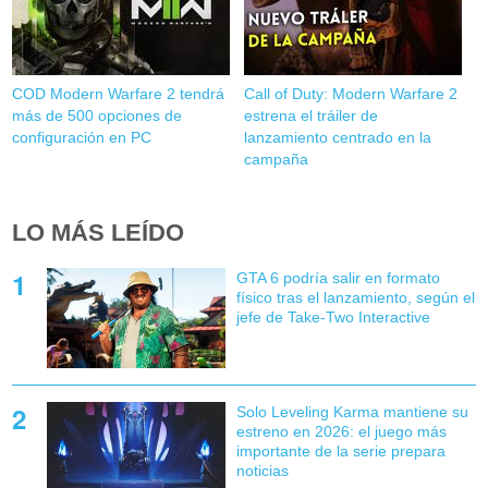
COD Modern Warfare 2 tendrá
Call of Duty: Modern Warfare 2
más de 500 opciones de
estrena el tráiler de
configuración en PC
lanzamiento centrado en la
campaña
LO MÁS LEÍDO
GTA 6 podría salir en formato
físico tras el lanzamiento, según el
jefe de Take-Two Interactive
Solo Leveling Karma mantiene su
estreno en 2026: el juego más
importante de la serie prepara
noticias