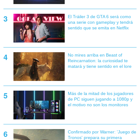
El Tráiler 3 de GTA 6 será como
una serie con gameplay y tendrá
sentido que se emita en Netflix
No mires arriba en Beast of
Reincarnation: la curiosidad te
matará y tiene sentido en el lore
Más de la mitad de los jugadores
de PC siguen jugando a 1080p y
el motivo no son los monitores
Confirmado por Warner: 'Juego de
Tronos' prepara su primera