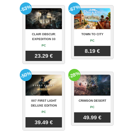
-53%
-67%
CLAIR OBSCUR:
TOWN TO CITY
EXPEDITION 33
PC
PC
8.19 €
23.29 €
-50%
-28%
007 FIRST LIGHT
CRIMSON DESERT
DELUXE EDITION
PC
PC
49.99 €
39.49 €