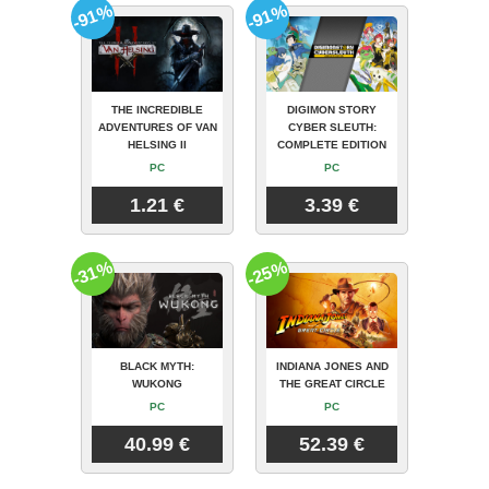
-91%
-91%
THE INCREDIBLE
DIGIMON STORY
ADVENTURES OF VAN
CYBER SLEUTH:
HELSING II
COMPLETE EDITION
PC
PC
1.21 €
3.39 €
-31%
-25%
BLACK MYTH:
INDIANA JONES AND
WUKONG
THE GREAT CIRCLE
PC
PC
40.99 €
52.39 €