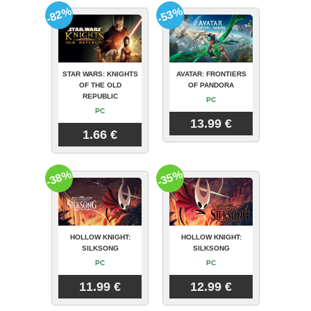
-82%
-53%
STAR WARS: KNIGHTS
AVATAR: FRONTIERS
OF THE OLD
OF PANDORA
REPUBLIC
PC
PC
13.99 €
1.66 €
-38%
-35%
HOLLOW KNIGHT:
HOLLOW KNIGHT:
SILKSONG
SILKSONG
PC
PC
11.99 €
12.99 €