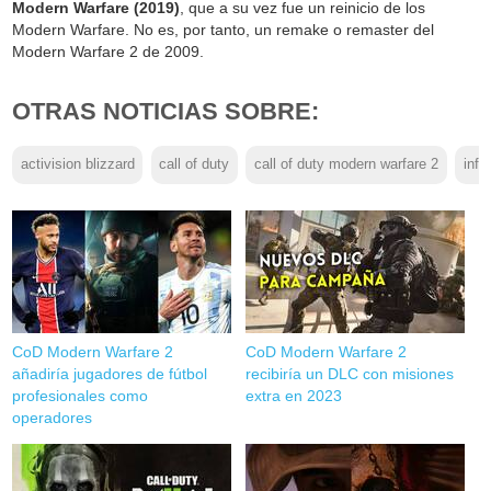
Modern Warfare (2019)
, que a su vez fue un reinicio de los
Modern Warfare. No es, por tanto, un remake o remaster del
Modern Warfare 2 de 2009.
OTRAS NOTICIAS SOBRE:
activision blizzard
call of duty
call of duty modern warfare 2
infi
CoD Modern Warfare 2
CoD Modern Warfare 2
añadiría jugadores de fútbol
recibiría un DLC con misiones
profesionales como
extra en 2023
operadores