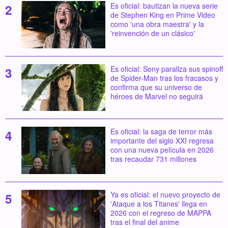
Es oficial: bautizan la nueva serie
de Stephen King en Prime Video
como 'una obra maestra' y la
'reinvención de un clásico'
Es oficial: Sony paraliza sus spinoff
de Spider-Man tras los fracasos y
confirma que su universo de
héroes de Marvel no seguirá
Es oficial: la saga de terror más
importante del siglo XXI regresa
con una nueva película en 2026
tras recaudar 731 millones
Ya es oficial: el nuevo proyecto de
'Ataque a los Titanes' llega en
2026 con el regreso de MAPPA
tras el final del anime