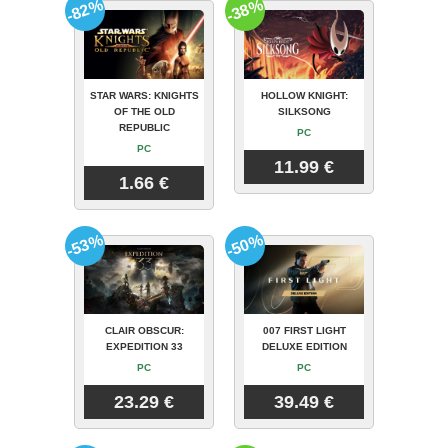
-82%
-38%
STAR WARS: KNIGHTS
HOLLOW KNIGHT:
OF THE OLD
SILKSONG
REPUBLIC
PC
PC
11.99 €
1.66 €
-53%
-50%
CLAIR OBSCUR:
007 FIRST LIGHT
EXPEDITION 33
DELUXE EDITION
PC
PC
23.29 €
39.49 €