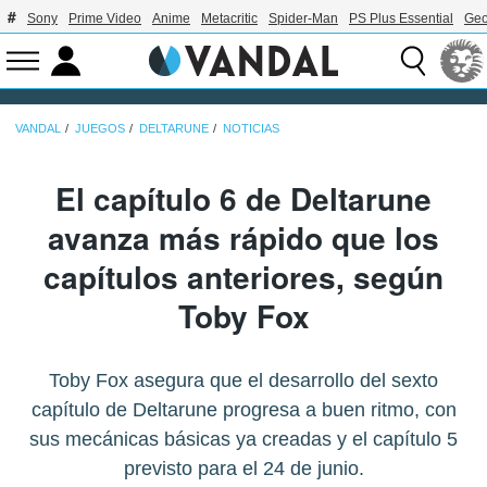
Sony
Prime Video
Anime
Metacritic
Spider-Man
PS Plus Essential
Geo
VANDAL
JUEGOS
DELTARUNE
NOTICIAS
El capítulo 6 de Deltarune
avanza más rápido que los
capítulos anteriores, según
Toby Fox
Toby Fox asegura que el desarrollo del sexto
capítulo de Deltarune progresa a buen ritmo, con
sus mecánicas básicas ya creadas y el capítulo 5
previsto para el 24 de junio.