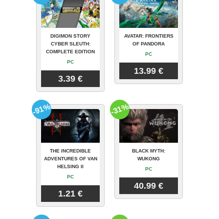
DIGIMON STORY
AVATAR: FRONTIERS
CYBER SLEUTH:
OF PANDORA
COMPLETE EDITION
PC
PC
13.99 €
3.39 €
-91%
-31%
THE INCREDIBLE
BLACK MYTH:
ADVENTURES OF VAN
WUKONG
HELSING II
PC
PC
40.99 €
1.21 €