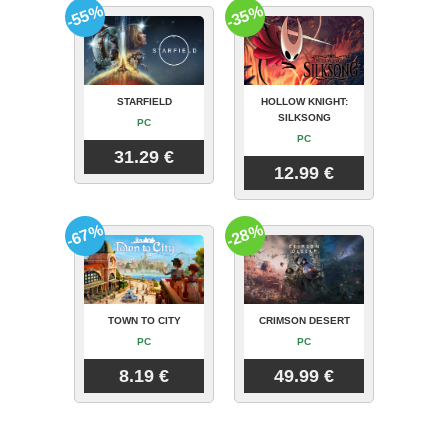
-55%
-35%
STARFIELD
HOLLOW KNIGHT:
SILKSONG
PC
PC
31.29 €
12.99 €
-67%
-28%
TOWN TO CITY
CRIMSON DESERT
PC
PC
8.19 €
49.99 €