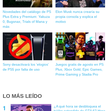
Novedades del catálogo de PS
Elon Musk nunca crearía su
Plus Extra y Premium: Yakuza
propia consola y explica el
0, Bugsnax, Trials of Mana y
motivo
más
Sony desactivará los 'elogios'
Juegos gratis de agosto en PS
de PS5 por falta de uso
Plus, Xbox Gold, Epic Games,
Prime Gaming y Stadia Pro
LO MÁS LEÍDO
¿A qué hora se desbloquea el
tráiler extendido de GTA 6? Hora