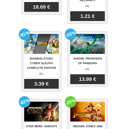
HELSING II
18.69 €
PC
1.21 €
-91%
-53%
DIGIMON STORY
AVATAR: FRONTIERS
CYBER SLEUTH:
OF PANDORA
COMPLETE EDITION
PC
PC
13.99 €
3.39 €
-82%
-25%
STAR WARS: KNIGHTS
INDIANA JONES AND