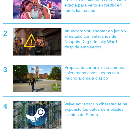
exacta para verlo en Netflix en
todos los países
Anunciaron su shooter en junio y
el estudio con veteranos de
Naughty Dog e Infinity Ward
despide empleados
Prepara tu cartera: esta semana
salen todos estos juegos con
mucho aroma a clásico
Valve advierte: un ciberataque ha
expuesto los datos de múltiples
clientes de Steam