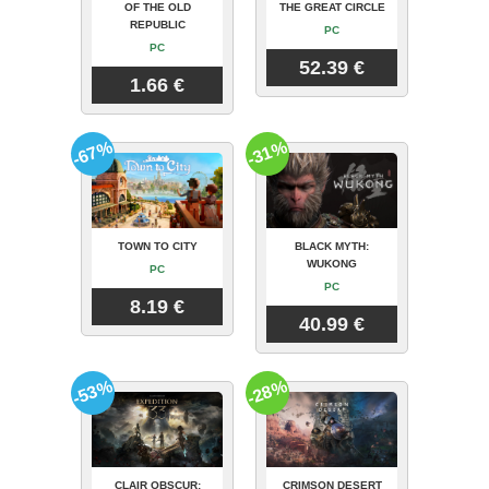
OF THE OLD
THE GREAT CIRCLE
REPUBLIC
PC
PC
52.39 €
1.66 €
-67%
-31%
TOWN TO CITY
BLACK MYTH:
WUKONG
PC
PC
8.19 €
40.99 €
-53%
-28%
CLAIR OBSCUR:
CRIMSON DESERT