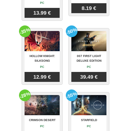
PC
8.19 €
13.99 €
-35%
-50%
HOLLOW KNIGHT:
007 FIRST LIGHT
SILKSONG
DELUXE EDITION
PC
PC
12.99 €
39.49 €
-28%
-55%
CRIMSON DESERT
STARFIELD
PC
PC