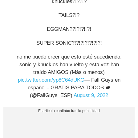
knuckles?!??!?
TAILS?!?
EGGMAN??!?!?!!?!
SUPER SONIC?!?!?!?!?!?!?!
no me puedo creer que esto esté sucediendo,
sonic y knuckles han vuelto y esta vez han
traído AMIGOS (Más o menos)
pic.twitter.com/yp8C64dUKG
— Fall Guys en
español - GRATIS PARA TODOS 👑
(@FallGuys_ESP)
August 9, 2022