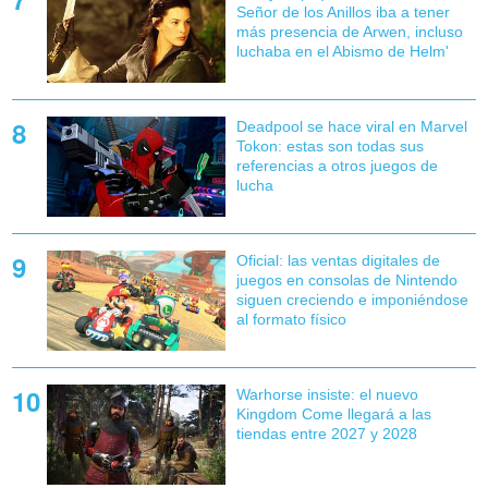
Señor de los Anillos iba a tener
más presencia de Arwen, incluso
luchaba en el Abismo de Helm'
Deadpool se hace viral en Marvel
Tokon: estas son todas sus
referencias a otros juegos de
lucha
Oficial: las ventas digitales de
juegos en consolas de Nintendo
siguen creciendo e imponiéndose
al formato físico
Warhorse insiste: el nuevo
Kingdom Come llegará a las
tiendas entre 2027 y 2028