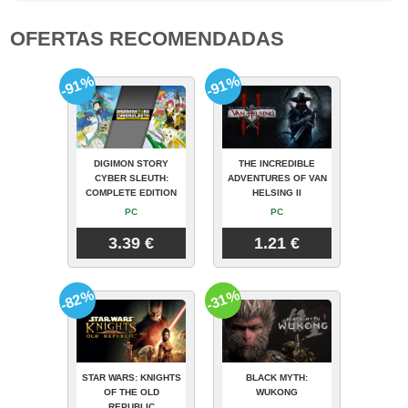
OFERTAS RECOMENDADAS
-91%
-91%
DIGIMON STORY
THE INCREDIBLE
CYBER SLEUTH:
ADVENTURES OF VAN
COMPLETE EDITION
HELSING II
PC
PC
3.39 €
1.21 €
-82%
-31%
STAR WARS: KNIGHTS
BLACK MYTH:
OF THE OLD
WUKONG
REPUBLIC