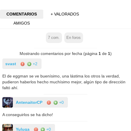
COMENTARIOS
+ VALORADOS
AMIGOS
7
com.
En foros
Mostrando comentarios por fecha (página
1
de
1
)
svast
+2
El de eggman se ve buenísimo, una lástima los otros la verdad,
pudieron haberlos hecho muchísimo mejor, algún tipo de dirección
faltó ahí.
AntenaitorCP
+0
A conseguirlos se ha dicho!
Yuluga
+0