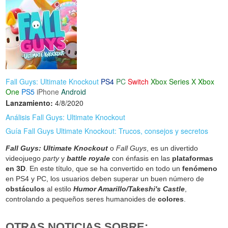
Fall Guys: Ultimate Knockout
PS4
PC
Switch
Xbox Series X
Xbox
One
PS5
iPhone
Android
Lanzamiento:
4/8/2020
Análisis Fall Guys: Ultimate Knockout
Guía Fall Guys Ultimate Knockout: Trucos, consejos y secretos
Fall Guys: Ultimate Knockout
o
Fall Guys
, es un divertido
videojuego
party
y
battle royale
con énfasis en las
plataformas
en 3D
. En este título, que se ha convertido en todo un
fenómeno
en PS4 y PC, los usuarios deben superar un buen número de
obstáculos
al estilo
Humor Amarillo/Takeshi's Castle
,
controlando a pequeños seres humanoides de
colores
.
OTRAS NOTICIAS SOBRE: