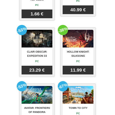
PC
PC
40.99 €
1.66 €
-53%
-38%
CLAIR OBSCUR:
HOLLOW KNIGHT:
EXPEDITION 33
SILKSONG
PC
PC
23.29 €
11.99 €
-53%
-67%
AVATAR: FRONTIERS
TOWN TO CITY
OF PANDORA
PC