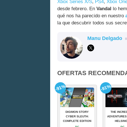
Xbox Series X/S
,
PS4
,
Xbox On
desde febrero. En
Vandal
lo hem
qué nos ha parecido en nuestro
la que descubrir todos sus secre
Manu Delgado
OFERTAS RECOMEND
-91%
-91%
DIGIMON STORY
THE INCRE
CYBER SLEUTH:
ADVENTURES
COMPLETE EDITION
HELSING
PC
PC