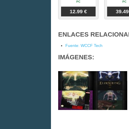
PC
PC
12.99 €
39.49
ENLACES RELACIONA
Fuente: WCCF Tech
IMÁGENES: