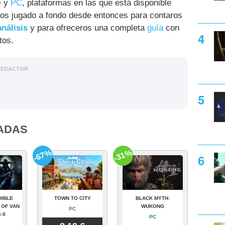
e
y
PC
, plataformas en las que está disponible
os jugado a fondo desde entonces para contaros
análisis
y para ofreceros una completa
guía
con
tos.
REDACTOR
ADAS
-67%
-31%
DIBLE
TOWN TO CITY
BLACK MYTH:
 OF VAN
WUKONG
PC
 II
PC