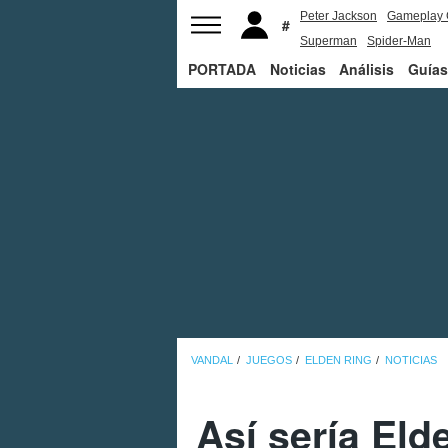
Peter Jackson
Gameplay 
Superman
Spider-Man
PORTADA
Noticias
Análisis
Guías
VANDAL
JUEGOS
ELDEN RING
NOTICIAS
Así sería Eld