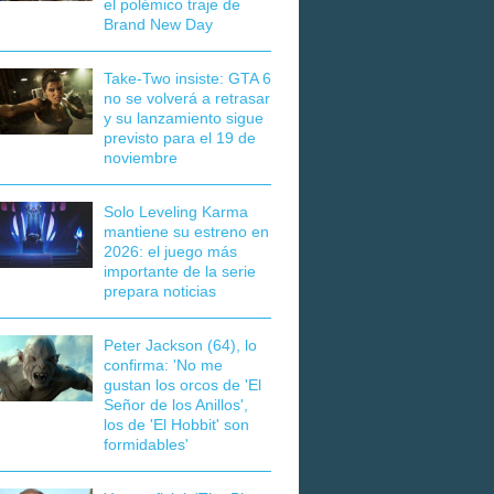
el polémico traje de
Brand New Day
Take-Two insiste: GTA 6
no se volverá a retrasar
y su lanzamiento sigue
previsto para el 19 de
noviembre
Solo Leveling Karma
mantiene su estreno en
2026: el juego más
importante de la serie
prepara noticias
Peter Jackson (64), lo
confirma: 'No me
gustan los orcos de 'El
Señor de los Anillos',
los de 'El Hobbit' son
formidables'