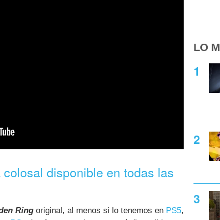
LO M
 colosal disponible en todas las
den Ring
original, al menos si lo tenemos en
PS5
,