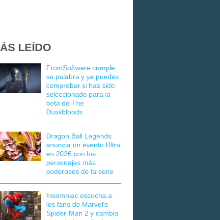
ÁS LEÍDO
FromSoftware cumple
su palabra y ya puedes
comprobar si has sido
seleccionado para la
beta de The
Duskbloods
Dragon Ball Legends
anuncia un evento Ultra
en 2026 con los
personajes más
poderosos de la serie
Insomniac escucha a
los fans de Marvel's
Spider-Man 2 y cambia