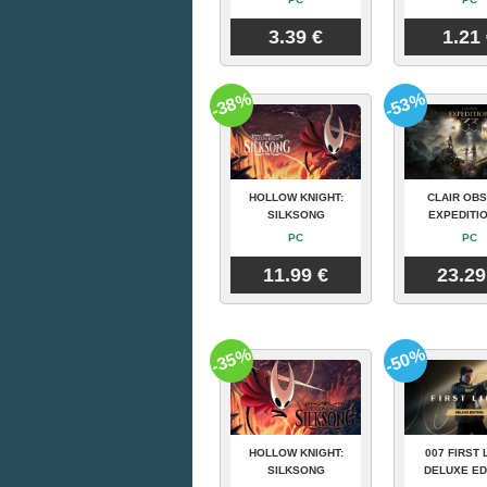
3.39 €
1.21
-38%
-53%
HOLLOW KNIGHT:
CLAIR OBS
SILKSONG
EXPEDITIO
PC
PC
11.99 €
23.29
-35%
-50%
HOLLOW KNIGHT:
007 FIRST 
SILKSONG
DELUXE ED