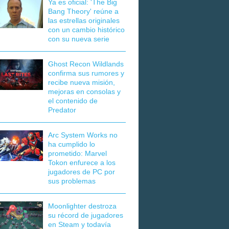
Ya es oficial: 'The Big
Bang Theory' reúne a
las estrellas originales
con un cambio histórico
con su nueva serie
Ghost Recon Wildlands
confirma sus rumores y
recibe nueva misión,
mejoras en consolas y
el contenido de
Predator
Arc System Works no
ha cumplido lo
prometido: Marvel
Tokon enfurece a los
jugadores de PC por
sus problemas
Moonlighter destroza
su récord de jugadores
en Steam y todavía