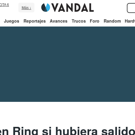
GTA 6
Más ↓
Juegos
Reportajes
Avances
Trucos
Foro
Random
Hard
en Ring si hubiera salid