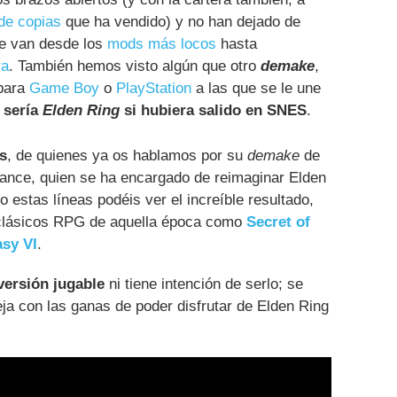
de copias
que ha vendido) y no han dejado de
ue van desde los
mods más locos
hasta
ra
. También hemos visto algún que otro
demake
,
 para
Game Boy
o
PlayStation
a las que se le une
 sería
Elden Ring
si hubiera salido en SNES
.
s
, de quienes ya os hablamos por su
demake
de
ce, quien se ha encargado de reimaginar Elden
 estas líneas podéis ver el increíble resultado,
n clásicos RPG de aquella época como
Secret of
asy VI
.
versión jugable
ni tiene intención de serlo; se
eja con las ganas de poder disfrutar de Elden Ring