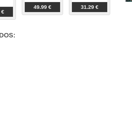
49.99 €
31.29 €
 €
DOS: