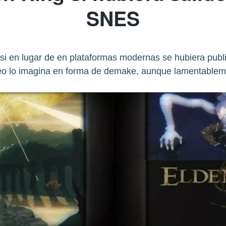
SNES
si en lugar de en plataformas modernas se hubiera pu
eo lo imagina en forma de demake, aunque lamentableme