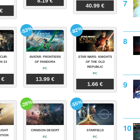
8.19 €
40.99 €
 €
-53%
-82%
CUR:
AVATAR: FRONTIERS
STAR WARS: KNIGHTS
N 33
OF PANDORA
OF THE OLD
REPUBLIC
PC
PC
 €
13.99 €
1.66 €
-28%
-55%
LIGHT
CRIMSON DESERT
STARFIELD
ITION
PC
PC