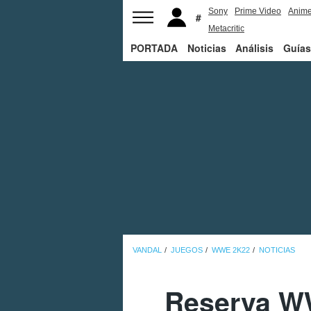
Sony
Prime Video
Anim
Metacritic
PORTADA
Noticias
Análisis
Guías
VANDAL
JUEGOS
WWE 2K22
NOTICIAS
Reserva W