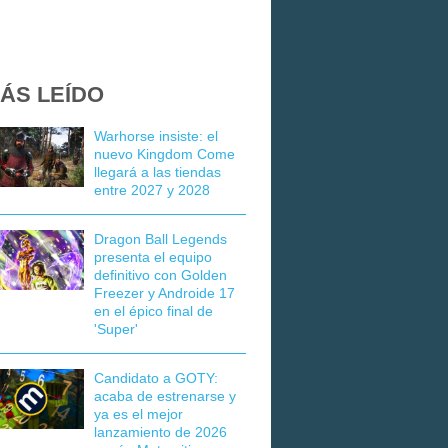
ÁS LEÍDO
Warhorse insiste: el
nuevo Kingdom Come
llegará a las tiendas
entre 2027 y 2028
Dragon Ball Legends
presenta el equipo
definitivo con Golden
Freezer y Androide 17
en el épico final de
'Super'
Candidato a GOTY:
acaba de estrenarse y
ya es el mejor
lanzamiento de 2026