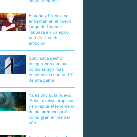
según Metacritic
España y Francia se
enfrentan en el nuevo
juego de Captain
Tsubasa en un épico
partido lleno de
emoción
Sony saca pecho
asegurando que sus
consolas son más
económicas que un PC
de alta gama
Ya es oficial: la nueva
'Solo Leveling' tropieza
y no repite el fenómeno
de su 'predecesora'
como gran anime del
año