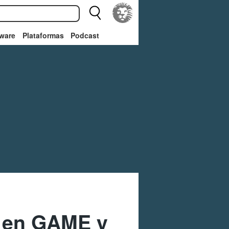
ware
Plataformas
Podcast
 en GAME y