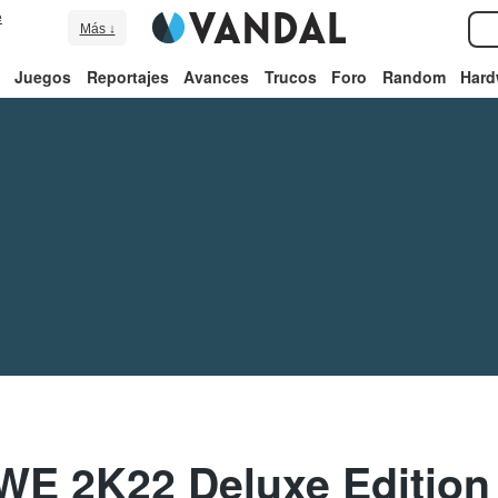
e
Más ↓
Juegos
Reportajes
Avances
Trucos
Foro
Random
Hard
WE 2K22 Deluxe Edition