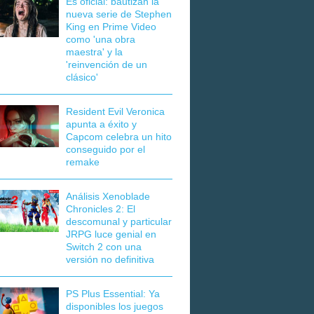
Es oficial: bautizan la
nueva serie de Stephen
King en Prime Video
como 'una obra
maestra' y la
'reinvención de un
clásico'
Resident Evil Veronica
apunta a éxito y
Capcom celebra un hito
conseguido por el
remake
Análisis Xenoblade
Chronicles 2: El
descomunal y particular
JRPG luce genial en
Switch 2 con una
versión no definitiva
PS Plus Essential: Ya
disponibles los juegos