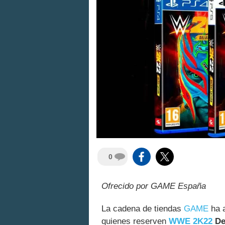
0
Ofrecido por GAME España
La cadena de tiendas
GAME
ha a
quienes reserven
WWE 2K22
De