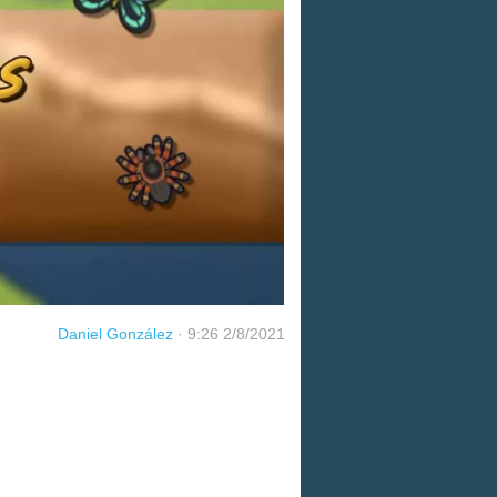
Daniel González
·
9:26 2/8/2021