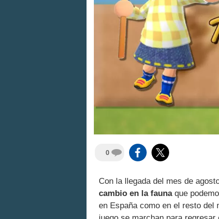
0
Con la llegada del mes de agost
cambio en la fauna
que podemos
en España como en el resto del
juego se marchan para regresar 