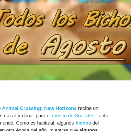
o
Animal Crossing: New Horizons
recibe un
 cazar y donar para el
museo de Sócrates
, tanto
 mundo. Como es habitual, algunos
bichos
del
en otra época del año, mientras que
algunos