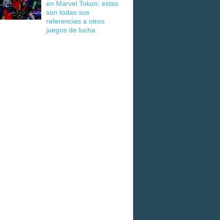
en Marvel Tokon: estas
son todas sus
referencias a otros
juegos de lucha