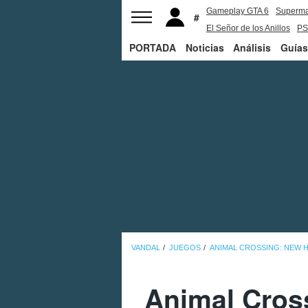
Gameplay GTA 6
Superm
El Señor de los Anillos
PS
PORTADA
Noticias
Análisis
Guías
VANDAL
JUEGOS
ANIMAL CROSSING: NEW 
Animal Cros