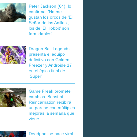
Peter Jackson (64), lo
confirma: 'No me
gustan los orcos de 'El
Señor de los Anillos',
los de 'El Hobbit' son
formidables'
Dragon Ball Legends
presenta el equipo
definitivo con Golden
Freezer y Androide 17
en el épico final de
'Super'
Game Freak promete
cambios: Beast of
Reincarnation recibirá
un parche con múltiples
mejoras la semana que
viene
Deadpool se hace viral