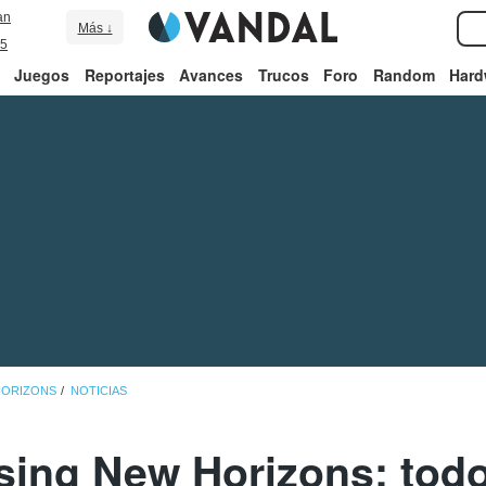
an
Más ↓
5
Juegos
Reportajes
Avances
Trucos
Foro
Random
Hard
HORIZONS
NOTICIAS
sing New Horizons: todo