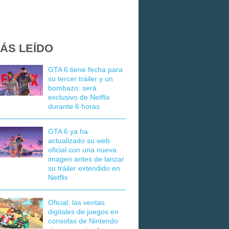
ÁS LEÍDO
GTA 6 tiene fecha para
su tercer tráiler y un
bombazo: será
exclusivo de Netflix
durante 6 horas
GTA 6 ya ha
actualizado su web
oficial con una nueva
imagen antes de lanzar
su tráiler extendido en
Netflix
Oficial: las ventas
digitales de juegos en
consolas de Nintendo