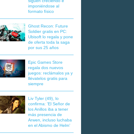
siguen creciendo e
imponiéndose al
formato físico
Ghost Recon: Future
Soldier gratis en PC:
Ubisoft lo regala y pone
de oferta toda la saga
por sus 25 años
Epic Games Store
regala dos nuevos
juegos: reclámalos ya y
llévatelos gratis para
siempre
Liv Tyler (49), lo
confirma: 'El Señor de
los Anillos iba a tener
más presencia de
Arwen, incluso luchaba
en el Abismo de Helm'