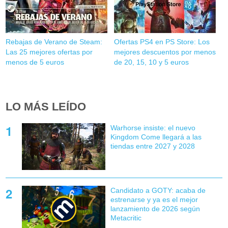
Rebajas de Verano de Steam:
Ofertas PS4 en PS Store: Los
Las 25 mejores ofertas por
mejores descuentos por menos
menos de 5 euros
de 20, 15, 10 y 5 euros
LO MÁS LEÍDO
Warhorse insiste: el nuevo
Kingdom Come llegará a las
tiendas entre 2027 y 2028
Candidato a GOTY: acaba de
estrenarse y ya es el mejor
lanzamiento de 2026 según
Metacritic