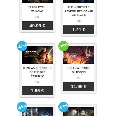
BLACK MYTH:
THE INCREDIBLE
WUKONG
ADVENTURES OF VAN
HELSING II
PC
PC
40.99 €
1.21 €
-82%
-38%
STAR WARS: KNIGHTS
HOLLOW KNIGHT:
OF THE OLD
SILKSONG
REPUBLIC
PC
PC
11.99 €
1.66 €
-55%
-53%