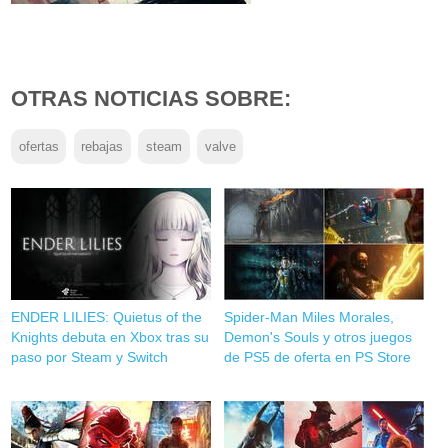
OTRAS NOTICIAS SOBRE:
ofertas
rebajas
steam
valve
ENDER LILIES: Quietus of the
Spider-Man Miles Morales,
Knights debuta en Xbox tras su
Demon's Souls y otros juegos
paso por Steam y Switch
de PS5 de oferta en PS Store