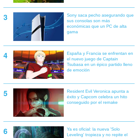
Sony saca pecho asegurando que
sus consolas son más
económicas que un PC de alta
gama
España y Francia se enfrentan en
el nuevo juego de Captain
Tsubasa en un épico partido lleno
de emoción
Resident Evil Veronica apunta a
éxito y Capcom celebra un hito
conseguido por el remake
Ya es oficial: la nueva 'Solo
Leveling' tropieza y no repite el