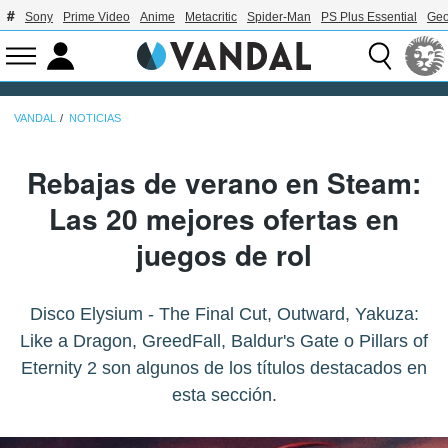
Sony
Prime Video
Anime
Metacritic
Spider-Man
PS Plus Essential
Geo
VANDAL
NOTICIAS
Rebajas de verano en Steam:
Las 20 mejores ofertas en
juegos de rol
Disco Elysium - The Final Cut, Outward, Yakuza:
Like a Dragon, GreedFall, Baldur's Gate o Pillars of
Eternity 2 son algunos de los títulos destacados en
esta sección.