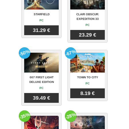
STARFIELD
CLAIR OBSCUR:
EXPEDITION 33
PC
PC
31.29 €
23.29 €
-50%
-67%
007 FIRST LIGHT
TOWN TO CITY
DELUXE EDITION
PC
PC
8.19 €
39.49 €
-35%
-28%