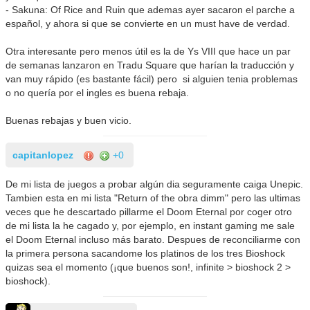
- Sakuna: Of Rice and Ruin que ademas ayer sacaron el parche a
español, y ahora si que se convierte en un must have de verdad.
Otra interesante pero menos útil es la de Ys VIII que hace un par
de semanas lanzaron en Tradu Square que harían la traducción y
van muy rápido (es bastante fácil) pero si alguien tenia problemas
o no quería por el ingles es buena rebaja.
Buenas rebajas y buen vicio.
capitanlopez
+0
De mi lista de juegos a probar algún dia seguramente caiga Unepic.
Tambien esta en mi lista "Return of the obra dimm" pero las ultimas
veces que he descartado pillarme el Doom Eternal por coger otro
de mi lista la he cagado y, por ejemplo, en instant gaming me sale
el Doom Eternal incluso más barato. Despues de reconciliarme con
la primera persona sacandome los platinos de los tres Bioshock
quizas sea el momento (¡que buenos son!, infinite > bioshock 2 >
bioshock).