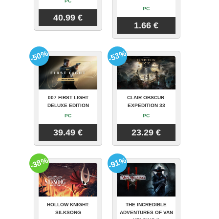
PC
PC
40.99 €
1.66 €
-50%
-53%
007 FIRST LIGHT
CLAIR OBSCUR:
DELUXE EDITION
EXPEDITION 33
PC
PC
39.49 €
23.29 €
-38%
-91%
HOLLOW KNIGHT:
THE INCREDIBLE
SILKSONG
ADVENTURES OF VAN