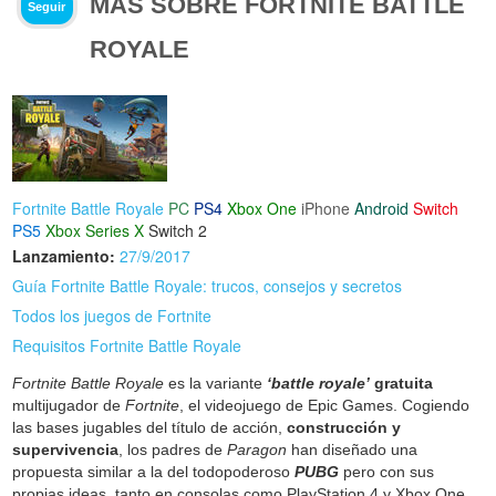
MÁS SOBRE FORTNITE BATTLE
Seguir
ROYALE
Fortnite Battle Royale
PC
PS4
Xbox One
iPhone
Android
Switch
PS5
Xbox Series X
Switch 2
Lanzamiento:
27/9/2017
Guía Fortnite Battle Royale: trucos, consejos y secretos
Todos los juegos de Fortnite
Requisitos Fortnite Battle Royale
Fortnite Battle Royale
es la variante
‘battle royale’
gratuita
multijugador de
Fortnite
, el videojuego de Epic Games. Cogiendo
las bases jugables del título de acción,
construcción y
supervivencia
, los padres de
Paragon
han diseñado una
propuesta similar a la del todopoderoso
PUBG
pero con sus
propias ideas, tanto en consolas como PlayStation 4 y Xbox One,