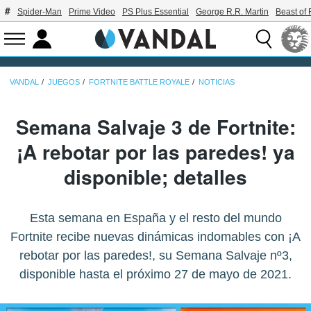
Spider-Man
Prime Video
PS Plus Essential
George R.R. Martin
Beast of 
VANDAL
JUEGOS
FORTNITE BATTLE ROYALE
NOTICIAS
Semana Salvaje 3 de Fortnite:
¡A rebotar por las paredes! ya
disponible; detalles
Esta semana en España y el resto del mundo
Fortnite recibe nuevas dinámicas indomables con ¡A
rebotar por las paredes!, su Semana Salvaje nº3,
disponible hasta el próximo 27 de mayo de 2021.