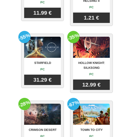
HELSING II
PC
PC
11.99 €
1.21 €
-55%
-35%
STARFIELD
HOLLOW KNIGHT:
SILKSONG
PC
PC
31.29 €
12.99 €
-28%
-67%
CRIMSON DESERT
TOWN TO CITY
PC
PC