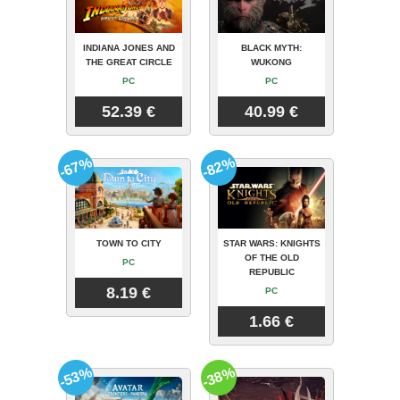
INDIANA JONES AND
BLACK MYTH:
THE GREAT CIRCLE
WUKONG
PC
PC
52.39 €
40.99 €
-67%
-82%
TOWN TO CITY
STAR WARS: KNIGHTS
OF THE OLD
PC
REPUBLIC
8.19 €
PC
1.66 €
-53%
-38%