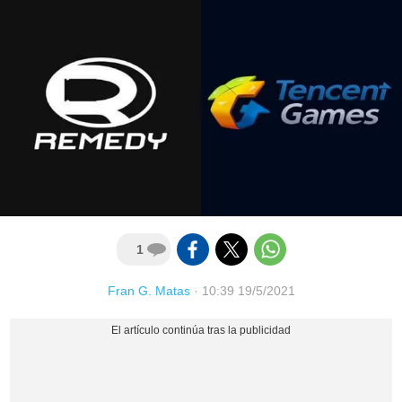
1
Fran G. Matas
·
10:39 19/5/2021