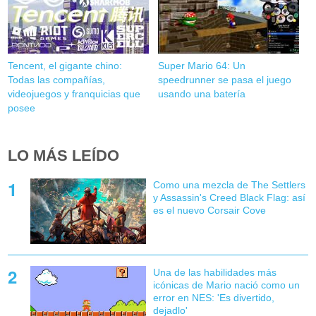
Tencent, el gigante chino:
Super Mario 64: Un
Todas las compañías,
speedrunner se pasa el juego
videojuegos y franquicias que
usando una batería
posee
LO MÁS LEÍDO
Como una mezcla de The Settlers
y Assassin's Creed Black Flag: así
es el nuevo Corsair Cove
Una de las habilidades más
icónicas de Mario nació como un
error en NES: 'Es divertido,
dejadlo'