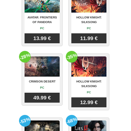
AVATAR: FRONTIERS
HOLLOW KNIGHT:
OF PANDORA
SILKSONG
PC
PC
13.99 €
11.99 €
-28%
-35%
CRIMSON DESERT
HOLLOW KNIGHT:
SILKSONG
PC
PC
49.99 €
12.99 €
-53%
-68%