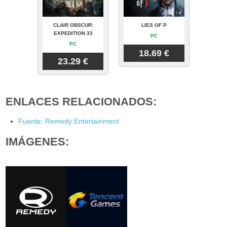
CLAIR OBSCUR:
LIES OF P
EXPEDITION 33
PC
PC
18.69 €
23.29 €
ENLACES RELACIONADOS:
Fuente: Remedy Entertainment
IMÁGENES: