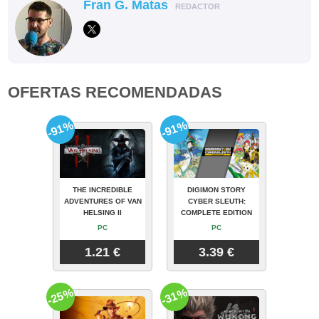
Fran G. Matas
REDACTOR
OFERTAS RECOMENDADAS
-91%
-91%
THE INCREDIBLE
DIGIMON STORY
ADVENTURES OF VAN
CYBER SLEUTH:
HELSING II
COMPLETE EDITION
PC
PC
1.21 €
3.39 €
-25%
-31%