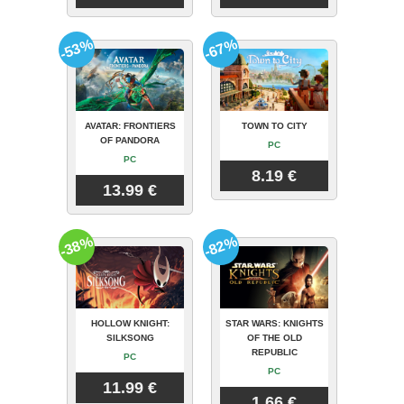
-53%
-67%
AVATAR: FRONTIERS
TOWN TO CITY
OF PANDORA
PC
PC
8.19 €
13.99 €
-38%
-82%
HOLLOW KNIGHT:
STAR WARS: KNIGHTS
SILKSONG
OF THE OLD
REPUBLIC
PC
PC
11.99 €
1.66 €