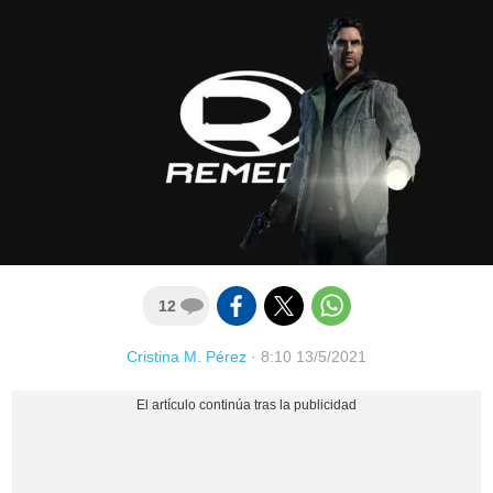
12
Cristina M. Pérez
·
8:10 13/5/2021