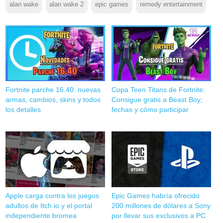
alan wake
alan wake 2
epic games
remedy entertainment
Fortnite parche 16.40: nuevas
Copa Teen Titans de Fortnite:
armas, cambios, skins y todos
Consigue gratis a Beast Boy;
los detalles
fechas y cómo participar
Apple carga contra los juegos
Epic Games habría ofrecido
adultos de Itch.io y el portal
200 millones de dólares a Sony
independiente bromea
por llevar sus exclusivos a PC