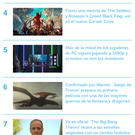
Como una mezcla de The Settlers
y Assassin's Creed Black Flag: así
es el nuevo Corsair Cove
Más de la mitad de los jugadores
de PC siguen jugando a 1080p y
el motivo no son los monitores
Confirmado por Warner: 'Juego de
Tronos' prepara su primera
película con una de las mayores
guerras de la fantasía y dragones
Ya es oficial: 'The Big Bang
Theory' reúne a las estrellas
originales con un cambio histórico