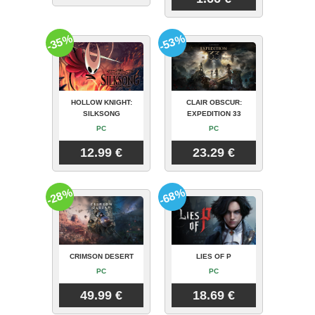
-35%
-53%
HOLLOW KNIGHT:
CLAIR OBSCUR:
SILKSONG
EXPEDITION 33
PC
PC
12.99 €
23.29 €
-28%
-68%
CRIMSON DESERT
LIES OF P
PC
PC
49.99 €
18.69 €