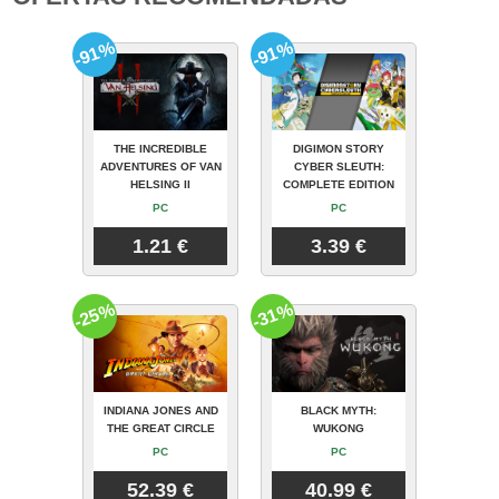
-91%
-91%
THE INCREDIBLE
DIGIMON STORY
ADVENTURES OF VAN
CYBER SLEUTH:
HELSING II
COMPLETE EDITION
PC
PC
1.21 €
3.39 €
-25%
-31%
INDIANA JONES AND
BLACK MYTH:
THE GREAT CIRCLE
WUKONG
PC
PC
52.39 €
40.99 €