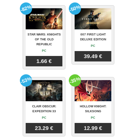
-82%
-50%
STAR WARS: KNIGHTS
007 FIRST LIGHT
OF THE OLD
DELUXE EDITION
REPUBLIC
PC
PC
39.49 €
1.66 €
-53%
-35%
CLAIR OBSCUR:
HOLLOW KNIGHT:
EXPEDITION 33
SILKSONG
PC
PC
23.29 €
12.99 €