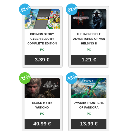
-91%
-91%
DIGIMON STORY
THE INCREDIBLE
CYBER SLEUTH:
ADVENTURES OF VAN
COMPLETE EDITION
HELSING II
PC
PC
3.39 €
1.21 €
-31%
-53%
BLACK MYTH:
AVATAR: FRONTIERS
WUKONG
OF PANDORA
PC
PC
40.99 €
13.99 €