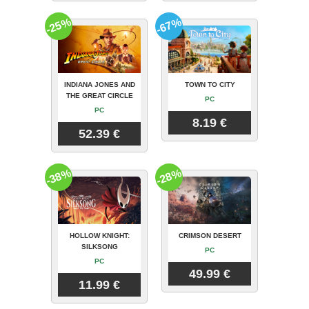
-25%
-67%
INDIANA JONES AND
TOWN TO CITY
THE GREAT CIRCLE
PC
PC
8.19 €
52.39 €
-38%
-28%
HOLLOW KNIGHT:
CRIMSON DESERT
SILKSONG
PC
PC
49.99 €
11.99 €