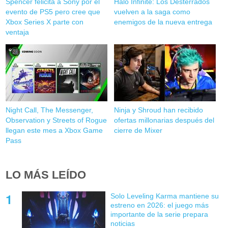
Spencer felicita a Sony por el
Halo Infinite: Los Desterrados
evento de PS5 pero cree que
vuelven a la saga como
Xbox Series X parte con
enemigos de la nueva entrega
ventaja
Night Call, The Messenger,
Ninja y Shroud han recibido
Observation y Streets of Rogue
ofertas millonarias después del
llegan este mes a Xbox Game
cierre de Mixer
Pass
LO MÁS LEÍDO
Solo Leveling Karma mantiene su
estreno en 2026: el juego más
importante de la serie prepara
noticias