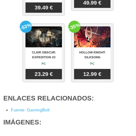
49.99 €
39.49 €
-53%
-35%
CLAIR OBSCUR:
HOLLOW KNIGHT:
EXPEDITION 33
SILKSONG
PC
PC
23.29 €
12.99 €
ENLACES RELACIONADOS:
Fuente: GamingBolt
IMÁGENES: