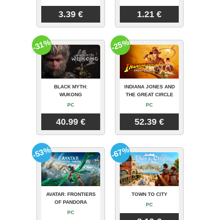
3.39 €
1.21 €
-31%
-25%
BLACK MYTH:
INDIANA JONES AND
WUKONG
THE GREAT CIRCLE
PC
PC
40.99 €
52.39 €
-53%
-67%
AVATAR: FRONTIERS
TOWN TO CITY
OF PANDORA
PC
PC