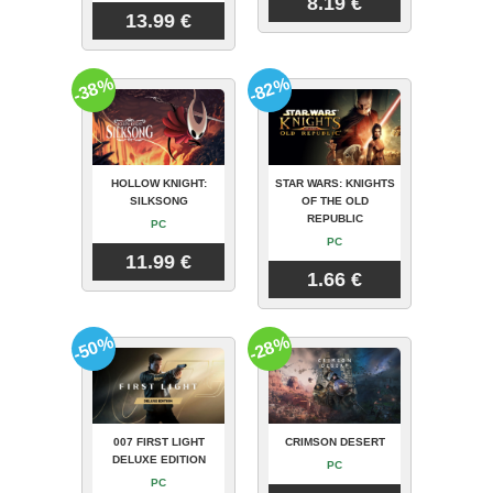
8.19 €
13.99 €
-38%
-82%
HOLLOW KNIGHT:
STAR WARS: KNIGHTS
SILKSONG
OF THE OLD
REPUBLIC
PC
PC
11.99 €
1.66 €
-50%
-28%
007 FIRST LIGHT
CRIMSON DESERT
DELUXE EDITION
PC
PC