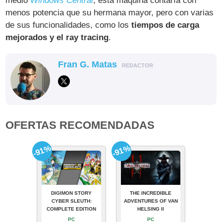
medio
Windows Central
, esta máquina contaría con
menos potencia que su hermana mayor, pero con varias
de sus funcionalidades, como los
tiempos de carga
mejorados y el ray tracing
.
Fran G. Matas
REDACTOR
OFERTAS RECOMENDADAS
-91%
-91%
DIGIMON STORY
THE INCREDIBLE
CYBER SLEUTH:
ADVENTURES OF VAN
COMPLETE EDITION
HELSING II
PC
PC