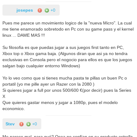
josepes
+0
Pues me parece un movimiento logico de la "nueva Micro". La cual
me tiene enamorado sobretodo en Pc con su game pass y el kernel
linux ... DAME MAS !!!
Su filosofia es que puedas jugar a sus juegos first tanto en PC,
Xbox top o Xbox gama baja. (Algunos diran que asi ya no tendra
exclusivas en Consola pero el nogocio para ellos es que los juegos
salgan bajo cualquier entorno Windows)
Yo lo veo como que si tienes mucha pasta te pillas un buen Pc o
portatil (yo me pille ayer un Razer con la 2080 )
Si quieres jugar a full por unos 500/600 €(por decir) pues la Series
X
Que quieres gastar menos y jugar a 1080p, pues el modelo
economico.
Stev
+0
Me parece mal, para qué? Osea no confían en su producto estrella