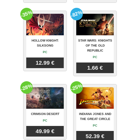
-35%
-82%
HOLLOW KNIGHT:
STAR WARS: KNIGHTS
SILKSONG
OF THE OLD
REPUBLIC
PC
PC
12.99 €
1.66 €
-28%
-25%
CRIMSON DESERT
INDIANA JONES AND
THE GREAT CIRCLE
PC
PC
49.99 €
52.39 €