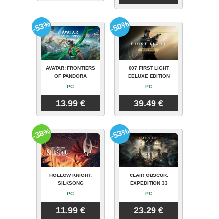
-53%
-50%
AVATAR: FRONTIERS
007 FIRST LIGHT
OF PANDORA
DELUXE EDITION
PC
PC
13.99 €
39.49 €
-38%
-53%
HOLLOW KNIGHT:
CLAIR OBSCUR:
SILKSONG
EXPEDITION 33
PC
PC
11.99 €
23.29 €