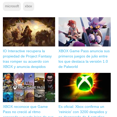
microsoft
xbox
IO Interactive recupera la
XBOX Game Pass anuncia sus
propiedad de Project Fantasy
primeros juegos de julio entre
tras romper su acuerdo con
los que destaca la versión 1.0
XBOX y anuncia despidos
de Palworld
XBOX reconoce que Game
Es oficial: Xbox confirma un
Pass no creció al ritmo
'reinicio' con 3200 despidos y
esperado y queda lejos de sus
se desprende de 4 estudios