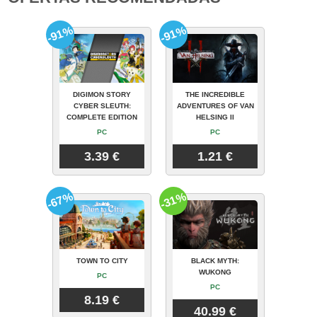
-91%
-91%
DIGIMON STORY
THE INCREDIBLE
CYBER SLEUTH:
ADVENTURES OF VAN
COMPLETE EDITION
HELSING II
PC
PC
3.39 €
1.21 €
-67%
-31%
TOWN TO CITY
BLACK MYTH:
WUKONG
PC
PC
8.19 €
40.99 €