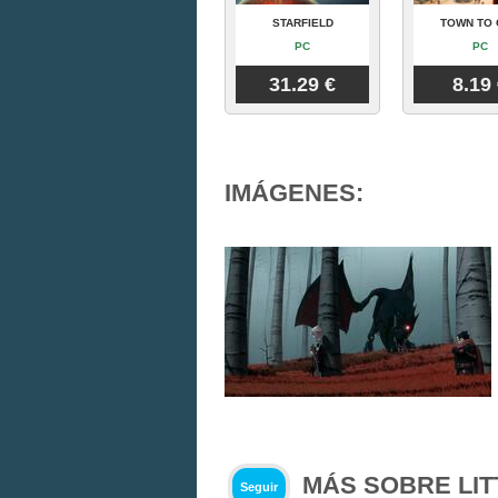
STARFIELD
TOWN TO 
PC
PC
31.29 €
8.19
IMÁGENES:
MÁS SOBRE LITT
Seguir