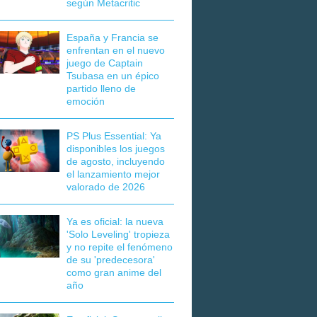
según Metacritic
España y Francia se
enfrentan en el nuevo
juego de Captain
Tsubasa en un épico
partido lleno de
emoción
PS Plus Essential: Ya
disponibles los juegos
de agosto, incluyendo
el lanzamiento mejor
valorado de 2026
Ya es oficial: la nueva
'Solo Leveling' tropieza
y no repite el fenómeno
de su 'predecesora'
como gran anime del
año