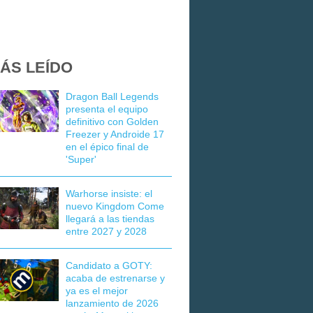
ÁS LEÍDO
Dragon Ball Legends
presenta el equipo
definitivo con Golden
Freezer y Androide 17
en el épico final de
'Super'
Warhorse insiste: el
nuevo Kingdom Come
llegará a las tiendas
entre 2027 y 2028
Candidato a GOTY:
acaba de estrenarse y
ya es el mejor
lanzamiento de 2026