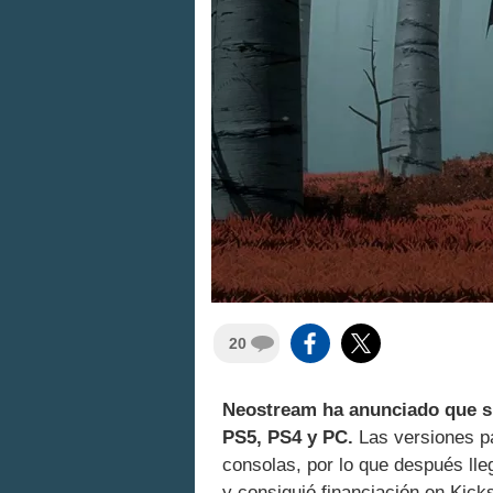
20
Neostream ha anunciado que 
PS5, PS4 y PC.
Las versiones pa
consolas, por lo que después lle
y consiguió financiación en Kic