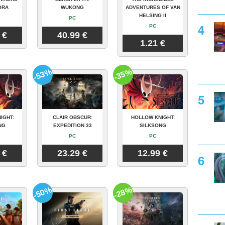
ORA
WUKONG
ADVENTURES OF VAN
HELSING II
PC
PC
 €
40.99 €
1.21 €
-53%
-35%
IGHT:
CLAIR OBSCUR:
HOLLOW KNIGHT:
NG
EXPEDITION 33
SILKSONG
PC
PC
 €
23.29 €
12.99 €
-50%
-28%