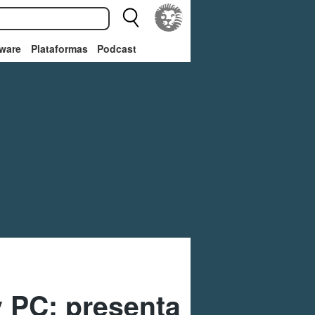
ware
Plataformas
Podcast
 y PC; presenta