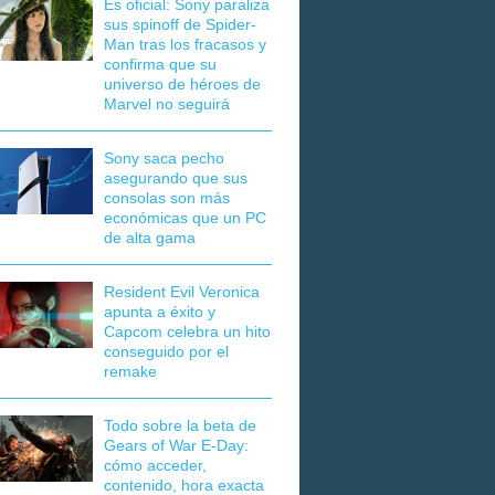
Es oficial: Sony paraliza
sus spinoff de Spider-
Man tras los fracasos y
confirma que su
universo de héroes de
Marvel no seguirá
Sony saca pecho
asegurando que sus
consolas son más
económicas que un PC
de alta gama
Resident Evil Veronica
apunta a éxito y
Capcom celebra un hito
conseguido por el
remake
Todo sobre la beta de
Gears of War E-Day:
cómo acceder,
contenido, hora exacta