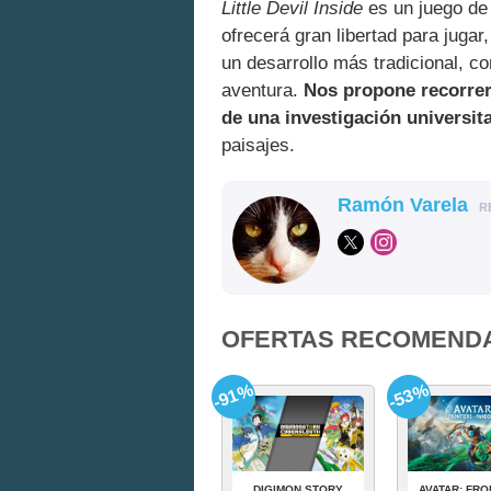
Little Devil Inside
es un juego de 
ofrecerá gran libertad para juga
un desarrollo más tradicional, co
aventura.
Nos propone recorre
de una investigación universita
paisajes.
Ramón Varela
R
OFERTAS RECOMEND
-91%
-53%
DIGIMON STORY
AVATAR: FRO