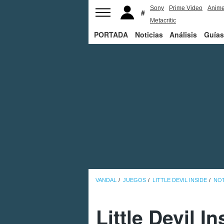
Sony
Prime Video
Anim
Metacritic
PORTADA
Noticias
Análisis
Guías
VANDAL
JUEGOS
LITTLE DEVIL INSIDE
NOT
Little Devil I