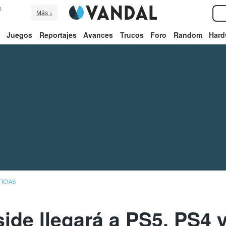
e
Más ↓
Juegos
Reportajes
Avances
Trucos
Foro
Random
Hard
ICIAS
nside llegará a PS5, PS4