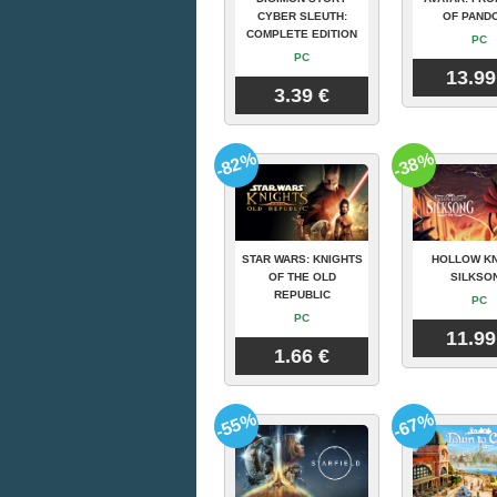
CYBER SLEUTH:
OF PAND
COMPLETE EDITION
PC
PC
13.99
3.39 €
-82%
-38%
STAR WARS: KNIGHTS
HOLLOW KN
OF THE OLD
SILKSO
REPUBLIC
PC
PC
11.99
1.66 €
-55%
-67%