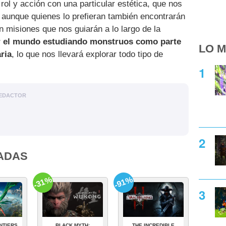
rol y acción con una particular estética, que nos
r, aunque quienes lo prefieran también encontrarán
n misiones que nos guiarán a lo largo de la
r el mundo estudiando monstruos como parte
LO M
ria
, lo que nos llevará explorar todo tipo de
EDACTOR
ADAS
-31%
-91%
NTIERS
BLACK MYTH:
THE INCREDIBLE