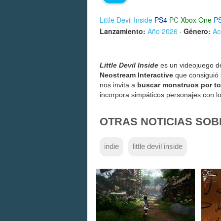
Little Devil Inside
PS4
PC
Xbox One
P
Lanzamiento:
Año 2026
·
Género:
Ac
Little Devil Inside
es un videojuego 
Neostream Interactive
que consiguió 
nos invita a
buscar monstruos por t
incorpora simpáticos personajes con lo
OTRAS NOTICIAS SOB
indie
little devil inside