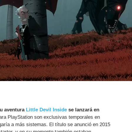
su aventura
Little Devil Inside
se lanzará en
ra PlayStation son exclusivas temporales en
garía a más sistemas. El título se anunció en 2015
kstarter, y en su momento también estaban