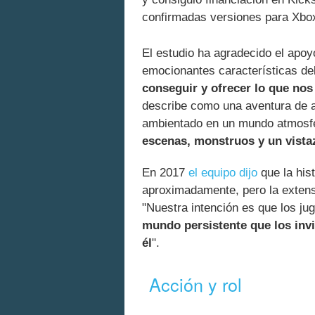
confirmadas versiones para Xbox
El estudio ha agradecido el apoy
emocionantes características d
conseguir y ofrecer lo que no
describe como una aventura de a
ambientado en un mundo atmosfé
escenas, monstruos y un vistaz
En 2017
el equipo dijo
que la his
aproximadamente, pero la extens
"Nuestra intención es que los j
mundo persistente que los inv
él
".
Acción y rol