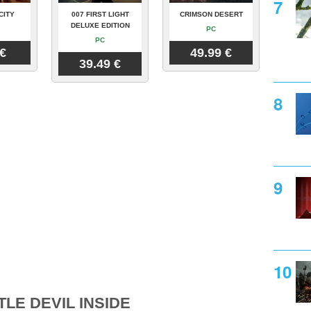
CITY
007 FIRST LIGHT
CRIMSON DESERT
DELUXE EDITION
PC
PC
 €
49.99 €
39.49 €
LE DEVIL INSIDE