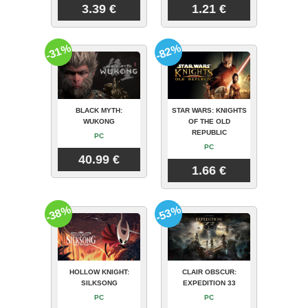
3.39 €
1.21 €
-31%
-82%
BLACK MYTH:
STAR WARS: KNIGHTS
WUKONG
OF THE OLD
REPUBLIC
PC
PC
40.99 €
1.66 €
-38%
-53%
HOLLOW KNIGHT:
CLAIR OBSCUR:
SILKSONG
EXPEDITION 33
PC
PC