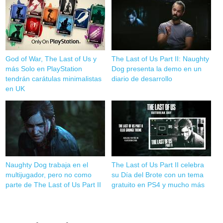
God of War, The Last of Us y
The Last of Us Part II: Naughty
más Solo en PlayStation
Dog presenta la demo en un
tendrán carátulas minimalistas
diario de desarrollo
en UK
Naughty Dog trabaja en el
The Last of Us Part II celebra
multijugador, pero no como
su Día del Brote con un tema
parte de The Last of Us Part II
gratuito en PS4 y mucho más