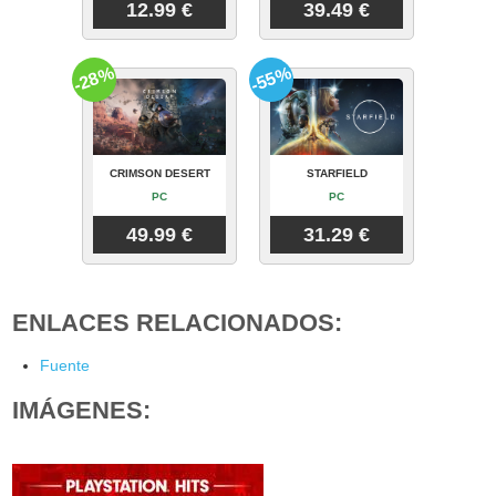
12.99 €
39.49 €
-28%
-55%
CRIMSON DESERT
STARFIELD
PC
PC
49.99 €
31.29 €
ENLACES RELACIONADOS:
Fuente
IMÁGENES: