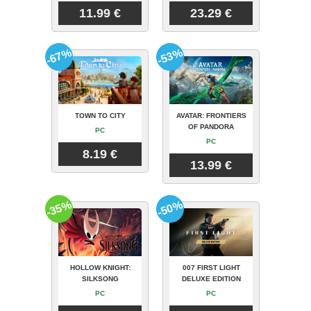
11.99 €
23.29 €
-67%
-53%
TOWN TO CITY
AVATAR: FRONTIERS
OF PANDORA
PC
PC
8.19 €
13.99 €
-35%
-50%
HOLLOW KNIGHT:
007 FIRST LIGHT
SILKSONG
DELUXE EDITION
PC
PC