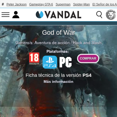
Peter Jackson
Gameplay GTA 6
Superman
Spider-Man
El Señor de los A
God of War
Género/s:
Aventura de acción
/
Hack and Slash
Plataformas:
COMPRAR
Ficha técnica de la versión
PS4
Más información