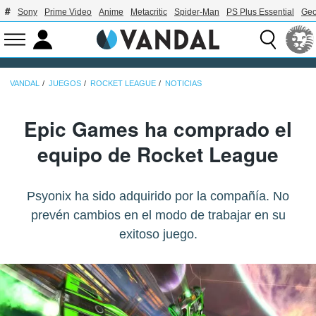
Sony
Prime Video
Anime
Metacritic
Spider-Man
PS Plus Essential
Geo
VANDAL
JUEGOS
ROCKET LEAGUE
NOTICIAS
Epic Games ha comprado el
equipo de Rocket League
Psyonix ha sido adquirido por la compañía. No
prevén cambios en el modo de trabajar en su
exitoso juego.