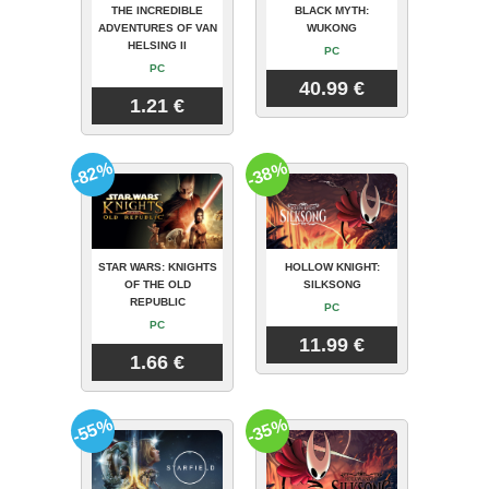
THE INCREDIBLE
BLACK MYTH:
ADVENTURES OF VAN
WUKONG
HELSING II
PC
PC
40.99 €
1.21 €
-82%
-38%
STAR WARS: KNIGHTS
HOLLOW KNIGHT:
OF THE OLD
SILKSONG
REPUBLIC
PC
PC
11.99 €
1.66 €
-55%
-35%