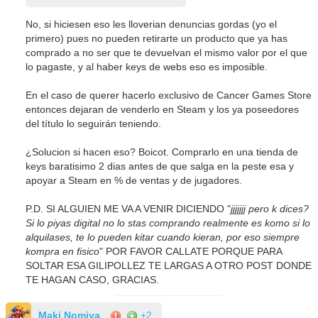
No, si hiciesen eso les lloverian denuncias gordas (yo el
primero) pues no pueden retirarte un producto que ya has
comprado a no ser que te devuelvan el mismo valor por el que
lo pagaste, y al haber keys de webs eso es imposible.
En el caso de querer hacerlo exclusivo de Cancer Games Store
entonces dejaran de venderlo en Steam y los ya poseedores
del título lo seguirán teniendo.
¿Solucion si hacen eso? Boicot. Comprarlo en una tienda de
keys baratisimo 2 dias antes de que salga en la peste esa y
apoyar a Steam en % de ventas y de jugadores.
P.D. SI ALGUIEN ME VA A VENIR DICIENDO "
jjjjjjj pero k dices?
Si lo piyas digital no lo stas comprando realmente es komo si lo
alquilases, te lo pueden kitar cuando kieran, por eso siempre
kompra en fisico
" POR FAVOR CALLATE PORQUE PARA
SOLTAR ESA GILIPOLLEZ TE LARGAS A OTRO POST DONDE
TE HAGAN CASO, GRACIAS.
Maki Nomiya
+2