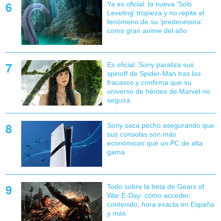
Ya es oficial: la nueva 'Solo
Leveling' tropieza y no repite el
fenómeno de su 'predecesora'
como gran anime del año
Es oficial: Sony paraliza sus
spinoff de Spider-Man tras los
fracasos y confirma que su
universo de héroes de Marvel no
seguirá
Sony saca pecho asegurando que
sus consolas son más
económicas que un PC de alta
gama
Todo sobre la beta de Gears of
War E-Day: cómo acceder,
contenido, hora exacta en España
y más