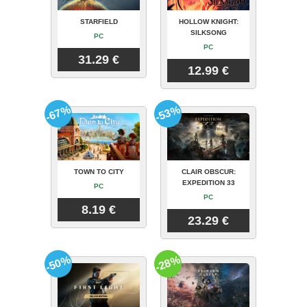
STARFIELD
HOLLOW KNIGHT:
SILKSONG
PC
PC
31.29 €
12.99 €
-67%
-53%
TOWN TO CITY
CLAIR OBSCUR:
EXPEDITION 33
PC
PC
8.19 €
23.29 €
-50%
-28%