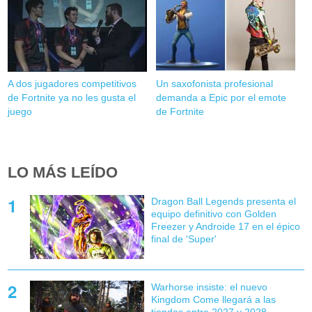
A dos jugadores competitivos
Un saxofonista profesional
de Fortnite ya no les gusta el
demanda a Epic por el emote
juego
de Fortnite
LO MÁS LEÍDO
Dragon Ball Legends presenta el
equipo definitivo con Golden
Freezer y Androide 17 en el épico
final de 'Super'
Warhorse insiste: el nuevo
Kingdom Come llegará a las
tiendas entre 2027 y 2028