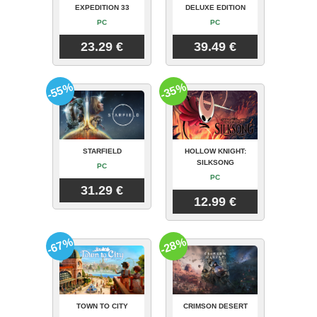
EXPEDITION 33
DELUXE EDITION
PC
PC
23.29 €
39.49 €
-55%
-35%
STARFIELD
HOLLOW KNIGHT:
SILKSONG
PC
PC
31.29 €
12.99 €
-67%
-28%
TOWN TO CITY
CRIMSON DESERT