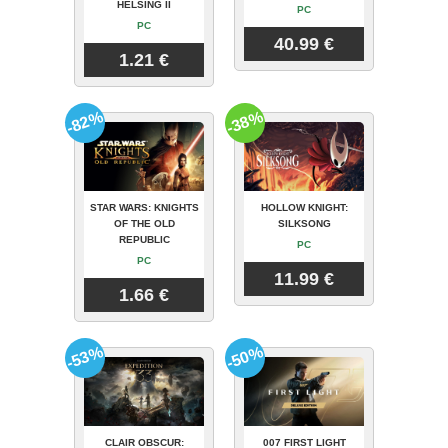
HELSING II
PC
PC
40.99 €
1.21 €
-82%
-38%
STAR WARS: KNIGHTS
HOLLOW KNIGHT:
OF THE OLD
SILKSONG
REPUBLIC
PC
PC
11.99 €
1.66 €
-53%
-50%
CLAIR OBSCUR:
007 FIRST LIGHT