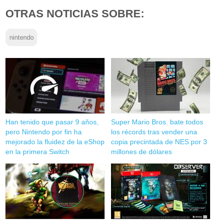
OTRAS NOTICIAS SOBRE:
nintendo
Han tenido que pasar 9 años,
Super Mario Bros. bate todos
pero Nintendo por fin ha
los récords tras vender una
mejorado la fluidez de la eShop
copia precintada de NES por 3
en la primera Switch
millones de dólares