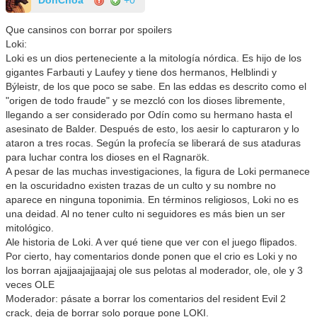
Que cansinos con borrar por spoilers
Loki:
Loki es un dios perteneciente a la mitología nórdica. Es hijo de los
gigantes Farbauti y Laufey y tiene dos hermanos, Helblindi y
Býleistr, de los que poco se sabe. En las eddas es descrito como el
"origen de todo fraude" y se mezcló con los dioses libremente,
llegando a ser considerado por Odín como su hermano hasta el
asesinato de Balder. Después de esto, los aesir lo capturaron y lo
ataron a tres rocas. Según la profecía se liberará de sus ataduras
para luchar contra los dioses en el Ragnarök.
A pesar de las muchas investigaciones, la figura de Loki permanece
en la oscuridadno existen trazas de un culto y su nombre no
aparece en ninguna toponimia. En términos religiosos, Loki no es
una deidad. Al no tener culto ni seguidores es más bien un ser
mitológico.
Ale historia de Loki. A ver qué tiene que ver con el juego flipados.
Por cierto, hay comentarios donde ponen que el crio es Loki y no
los borran ajajjaajajjaajaj ole sus pelotas al moderador, ole, ole y 3
veces OLE
Moderador: pásate a borrar los comentarios del resident Evil 2
crack, deja de borrar solo porque pone LOKI.