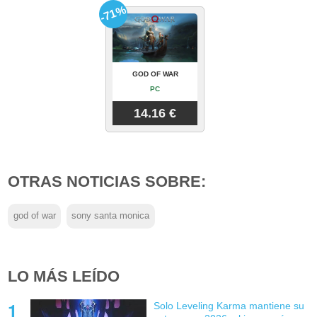
-71%
GOD OF WAR
PC
14.16 €
OTRAS NOTICIAS SOBRE:
god of war
sony santa monica
LO MÁS LEÍDO
Solo Leveling Karma mantiene su