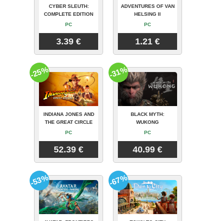
CYBER SLEUTH:
ADVENTURES OF VAN
COMPLETE EDITION
HELSING II
PC
PC
3.39 €
1.21 €
-25%
-31%
INDIANA JONES AND
BLACK MYTH:
THE GREAT CIRCLE
WUKONG
PC
PC
52.39 €
40.99 €
-53%
-67%