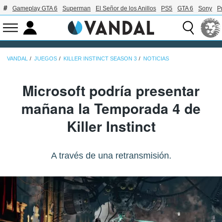
Gameplay GTA 6
Superman
El Señor de los Anillos
PS5
GTA 6
Sony
P
VANDAL
JUEGOS
KILLER INSTINCT SEASON 3
NOTICIAS
Microsoft podría presentar
mañana la Temporada 4 de
Killer Instinct
A través de una retransmisión.