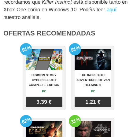
recordamos que
Killer Instinct
está disponible tanto en
Xbox One como en Windows 10. Podéis leer
aquí
nuestro análisis.
OFERTAS RECOMENDADAS
-91%
-91%
DIGIMON STORY
THE INCREDIBLE
CYBER SLEUTH:
ADVENTURES OF VAN
COMPLETE EDITION
HELSING II
PC
PC
3.39 €
1.21 €
-82%
-31%