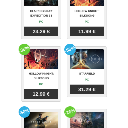
CLAIR OBSCUR:
HOLLOW KNIGHT:
EXPEDITION 33
SILKSONG
PC
PC
23.29 €
11.99 €
-35%
-55%
HOLLOW KNIGHT:
STARFIELD
SILKSONG
PC
PC
31.29 €
12.99 €
-50%
-28%