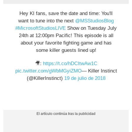
Hey KI fans, save the date and time: You'll
want to tune into the next
@MSStudiosBlog
#MicrosoftStudiosLIVE
Show on Tuesday July
24th at 12:00pm Pacific! This episode is all
about your favorite fighting game and has
some killer guests lined up!
🎥:
https://t.co/hDCItwAw1C
pic.twitter.com/gWbMGyiZMO
— Killer Instinct
(@KillerInstinct)
19 de julio de 2018