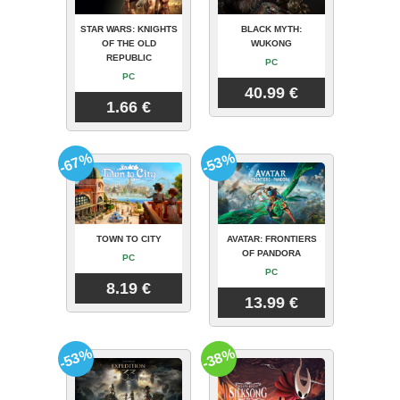
STAR WARS: KNIGHTS
BLACK MYTH:
OF THE OLD
WUKONG
REPUBLIC
PC
PC
40.99 €
1.66 €
-67%
-53%
TOWN TO CITY
AVATAR: FRONTIERS
OF PANDORA
PC
PC
8.19 €
13.99 €
-53%
-38%