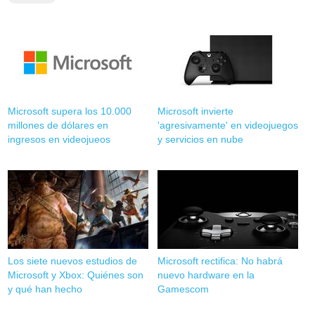
Microsoft supera los 10.000
Microsoft invierte
millones de dólares en
'agresivamente' en videojuegos
ingresos en videojueos
y servicios en nube
Los siete nuevos estudios de
Microsoft rectifica: No habrá
Microsoft y Xbox: Quiénes son
nuevo hardware en la
y qué han hecho
Gamescom