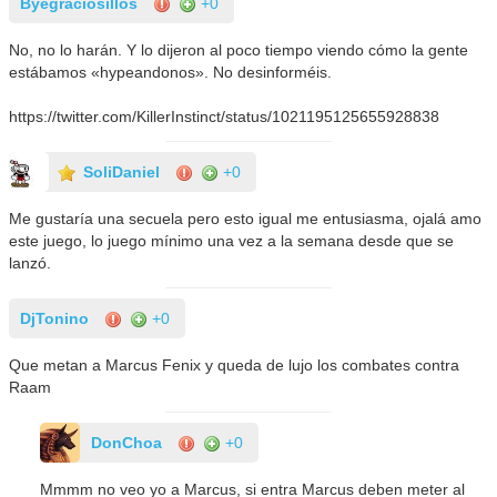
Byegraciosillos
+0
No, no lo harán. Y lo dijeron al poco tiempo viendo cómo la gente
estábamos «hypeandonos». No desinforméis.
https://twitter.com/KillerInstinct/status/1021195125655928838
SoliDaniel
+0
Me gustaría una secuela pero esto igual me entusiasma, ojalá amo
este juego, lo juego mínimo una vez a la semana desde que se
lanzó.
DjTonino
+0
Que metan a Marcus Fenix y queda de lujo los combates contra
Raam
DonChoa
+0
Mmmm no veo yo a Marcus, si entra Marcus deben meter al