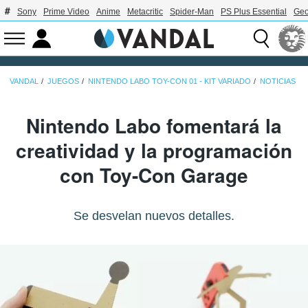
Sony
Prime Video
Anime
Metacritic
Spider-Man
PS Plus Essential
Geo
VANDAL
JUEGOS
NINTENDO LABO TOY-CON 01 - KIT VARIADO
NOTICIAS
Nintendo Labo fomentará la
creatividad y la programación
con Toy-Con Garage
Se desvelan nuevos detalles.