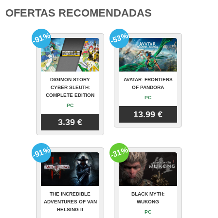
OFERTAS RECOMENDADAS
-91%
-53%
DIGIMON STORY
AVATAR: FRONTIERS
CYBER SLEUTH:
OF PANDORA
COMPLETE EDITION
PC
PC
13.99 €
3.39 €
-91%
-31%
THE INCREDIBLE
BLACK MYTH:
ADVENTURES OF VAN
WUKONG
HELSING II
PC