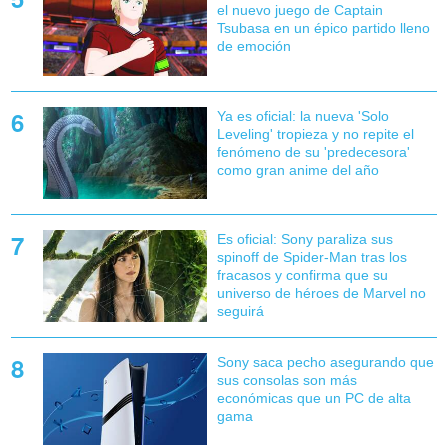
el nuevo juego de Captain
Tsubasa en un épico partido lleno
de emoción
Ya es oficial: la nueva 'Solo
Leveling' tropieza y no repite el
fenómeno de su 'predecesora'
como gran anime del año
Es oficial: Sony paraliza sus
spinoff de Spider-Man tras los
fracasos y confirma que su
universo de héroes de Marvel no
seguirá
Sony saca pecho asegurando que
sus consolas son más
económicas que un PC de alta
gama