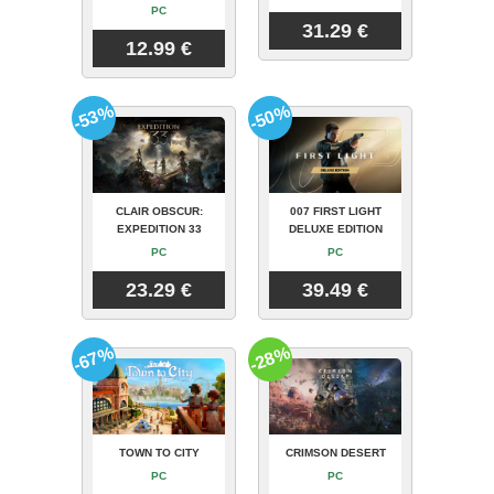
PC
31.29 €
12.99 €
-53%
-50%
CLAIR OBSCUR:
007 FIRST LIGHT
EXPEDITION 33
DELUXE EDITION
PC
PC
23.29 €
39.49 €
-67%
-28%
TOWN TO CITY
CRIMSON DESERT
PC
PC