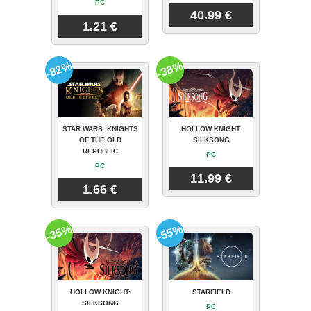
PC
40.99 €
1.21 €
-82%
-38%
STAR WARS: KNIGHTS
HOLLOW KNIGHT:
OF THE OLD
SILKSONG
REPUBLIC
PC
PC
11.99 €
1.66 €
-35%
-55%
HOLLOW KNIGHT:
STARFIELD
SILKSONG
PC