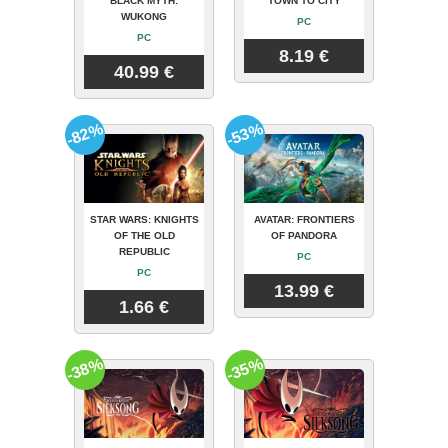
BLACK MYTH:
TOWN TO CITY
WUKONG
PC
PC
8.19 €
40.99 €
-82%
-53%
STAR WARS: KNIGHTS
AVATAR: FRONTIERS
OF THE OLD
OF PANDORA
REPUBLIC
PC
PC
13.99 €
1.66 €
-38%
-35%