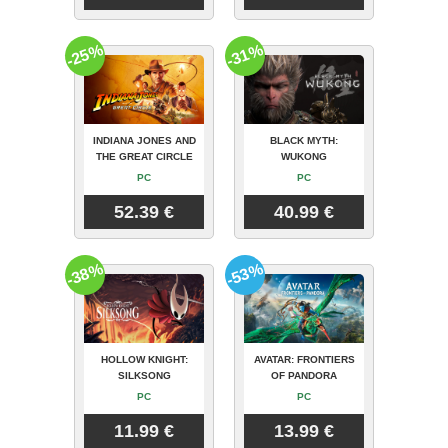
-25%
-31%
INDIANA JONES AND
BLACK MYTH:
THE GREAT CIRCLE
WUKONG
PC
PC
52.39 €
40.99 €
-38%
-53%
HOLLOW KNIGHT:
AVATAR: FRONTIERS
SILKSONG
OF PANDORA
PC
PC
11.99 €
13.99 €