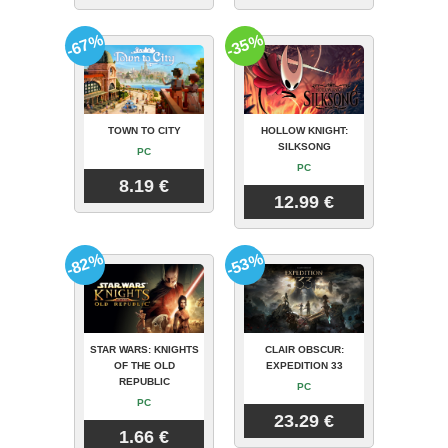
-67%
-35%
TOWN TO CITY
HOLLOW KNIGHT:
SILKSONG
PC
PC
8.19 €
12.99 €
-82%
-53%
STAR WARS: KNIGHTS
CLAIR OBSCUR:
OF THE OLD
EXPEDITION 33
REPUBLIC
PC
PC
23.29 €
1.66 €