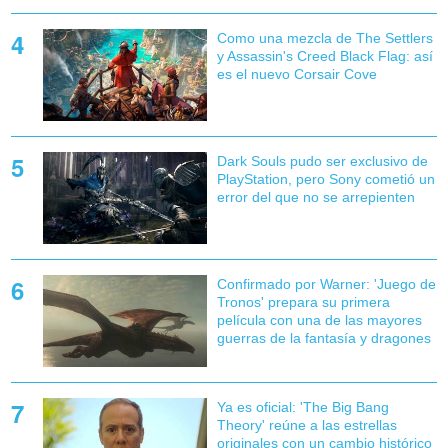
Como una mezcla de The Settlers
y Assassin's Creed Black Flag: así
es el nuevo Corsair Cove
Dark Souls pudo ser exclusivo de
PlayStation, pero Sony cometió un
error del que no se arrepienten
Confirmado por Warner: 'Juego de
Tronos' prepara su primera
película con una de las mayores
guerras de la fantasía y dragones
Ya es oficial: 'The Big Bang
Theory' reúne a las estrellas
originales con un cambio histórico