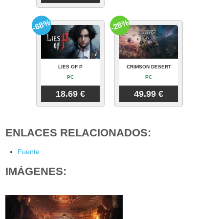
-68%
-28%
LIES OF P
CRIMSON DESERT
PC
PC
18.69 €
49.99 €
ENLACES RELACIONADOS:
Fuente
IMÁGENES: