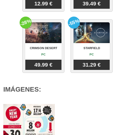
12.99 €
39.49 €
-28%
-55%
CRIMSON DESERT
STARFIELD
PC
PC
49.99 €
31.29 €
IMÁGENES: