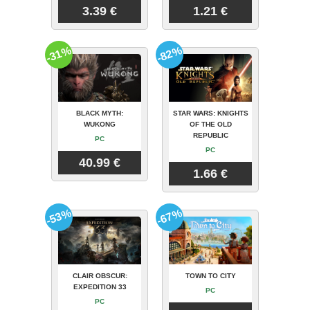
3.39 €
1.21 €
-31%
-82%
BLACK MYTH:
STAR WARS: KNIGHTS
WUKONG
OF THE OLD
REPUBLIC
PC
PC
40.99 €
1.66 €
-53%
-67%
CLAIR OBSCUR:
TOWN TO CITY
EXPEDITION 33
PC
PC