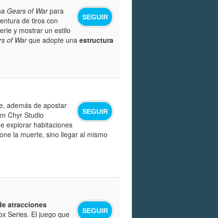
na
Gears of War
para
SEGUIR
entura de tiros con
erie y mostrar un estilo
s of War
que adopte una
estructura
ue, además de apostar
SEGUIR
iam Chyr Studio
de explorar habitaciones
pone la muerte, sino llegar al mismo
de atracciones
SEGUIR
ox Series. El juego que