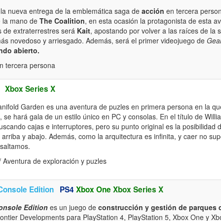
la nueva entrega de la emblemática saga de
acción
en tercera perso
e la mano de
The Coalition
, en esta ocasión la protagonista de esta av
 de extraterrestres será
Kait
, apostando por volver a las raíces de la s
o más novedoso y arriesgado. Además, será el primer videojuego de
Gear
ndo abierto.
n tercera persona
Xbox Series X
nifold Garden es una aventura de puzles en primera persona en la q
, se hará gala de un estilo único en PC y consolas. En el título de Will
scando cajas e interruptores, pero su punto original es la posibilidad 
 arriba y abajo. Además, como la arquitectura es infinita, y caer no su
 saltamos.
 Aventura de exploración y puzles
Console Edition
PS4
Xbox One
Xbox Series X
onsole Edition
es un juego de
construcción y gestión de parques 
rontier Developments para PlayStation 4, PlayStation 5, Xbox One y Xb