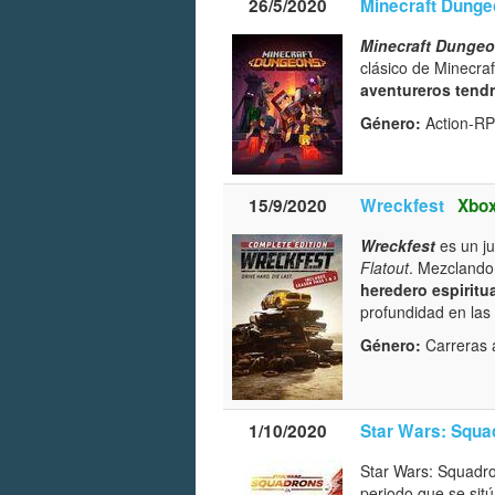
26/5/2020
Minecraft Dung
Minecraft Dunge
clásico de Minecraf
aventureros tend
Género:
Action-RP
15/9/2020
Wreckfest
Xbox
Wreckfest
es un j
Flatout
. Mezclando 
heredero espiritu
profundidad en las
Género:
Carreras 
1/10/2020
Star Wars: Squa
Star Wars: Squadro
periodo que se sitúa