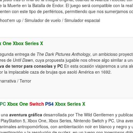
 la Muerte en la Batalla de Endor. El juego será compatible con la reali
enten con este tipo de periféricos, permitiendo que nos sumerjamos c
hoot'em up / Simulador de vuelo / Simulador espacial
x One
Xbox Series X
segunda entrega de
The Dark Pictures Anthology
, un ambicioso proyec
ores de
Until Dawn
, cuya propuesta jugable nos ofrece algo similar a u
iva de terror para consolas y PC
En esta ocasión viajaremos a una al
 la implacable caza de brujas que asoló América en 1692.
arrativa / Terror
PC
Xbox One
Switch
PS4
Xbox Series X
 una
aventura gráfica
desarrollada por The Wild Gentlemen y publi
, PlayStation 5, Xbox One, Xbox Series, Nintendo Switch y PC. Una ave
animales antropomórficos, con ambientación noir en blanco y negro y
nvestigación y la resolución de puzlez, en un juego con ingeniosos di