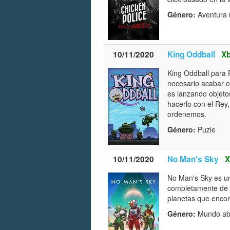
Género:
Aventura n
10/11/2020
King Oddball
Xb
King Oddball para 
necesario acabar co
es lanzando objeto
hacerlo con el Rey
ordenemos.
Género:
Puzle
10/11/2020
No Man's Sky
X
No Man's Sky es u
completamente de t
planetas que encon
Género:
Mundo abi