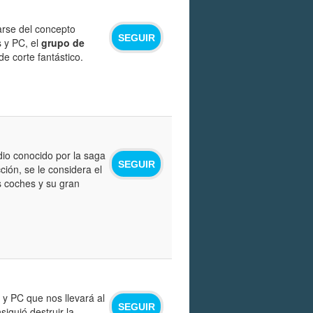
arse del concepto
SEGUIR
s y PC, el
grupo de
e corte fantástico.
io conocido por la saga
SEGUIR
ción, se le considera el
s coches y su gran
y PC que nos llevará al
SEGUIR
siguió destruir la