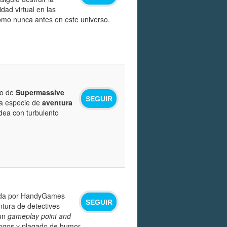
dad virtual en las
omo nunca antes en este universo.
to de
Supermassive
SEGUIR
na especie de
aventura
dea con turbulento
cada por HandyGames
SEGUIR
ntura de detectives
 un
gameplay
point and
álogos y plagado de humor.