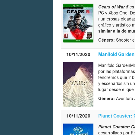
Gears of War 5
es 
PC y Xbox One. D
numerosas oleadas
gráfico y artístic
similar a la de mu
Género:
Shooter e
10/11/2020
Manifold Garden
Manifold GardenMa
por las plataformas
tendremos que ir bu
y escenarios sin un
lugar desde el que
Género:
Aventura /
10/11/2020
Planet Coaster: 
Planet Coaster: C
desarrollado por F