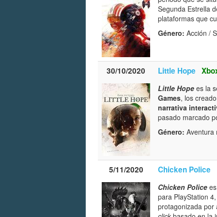
Segunda Estrella de
plataformas que cu
Género:
Acción / S
30/10/2020
Little Hope
Xbo
Little Hope
es la 
Games
, los cread
narrativa interact
pasado marcado por
Género:
Aventura n
5/11/2020
Chicken Police
Chicken Police
es
para PlayStation 4
protagonizada por 
click
basado en la i