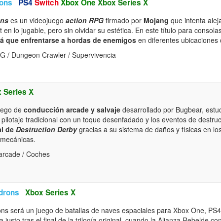
eons
PS4
Switch
Xbox One
Xbox Series X
ons
es un videojuego
action RPG
firmado por
Mojang
que intenta alej
t en lo jugable, pero sin olvidar su estética. En este título para consola
rá que enfrentarse a hordas de enemigos
en diferentes ubicaciones d
G / Dungeon Crawler / Supervivencia
 Series X
uego de
conducción arcade y salvaje
desarrollado por Bugbear, estud
pilotaje tradicional con un toque desenfadado y los eventos de destruc
al de
Destruction Derby
gracias a su sistema de daños y físicas en lo
 mecánicas.
arcade / Coches
drons
Xbox Series X
ns será un juego de batallas de naves espaciales para Xbox One, PS4 
 justo tras el final de la trilogía original, cuando la Alianza Rebelde con