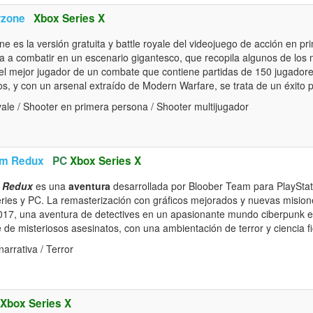
rzone
Xbox Series X
ne es la versión gratuita y battle royale del videojuego de acción en p
ita a combatir en un escenario gigantesco, que recopila algunos de lo
 el mejor jugador de un combate que contiene partidas de 150 jugado
pos, y con un arsenal extraído de Modern Warfare, se trata de un éxito 
ale / Shooter en primera persona / Shooter multijugador
em Redux
PC
Xbox Series X
m Redux
es una
aventura
desarrollada por Bloober Team para PlayStati
ies y PC. La remasterización con gráficos mejorados y nuevas mision
017, una aventura de detectives en un apasionante mundo ciberpunk e
e de misteriosos asesinatos, con una ambientación de terror y ciencia 
arrativa / Terror
Xbox Series X