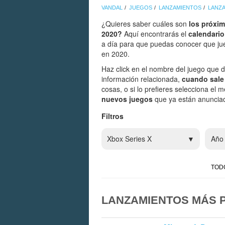
VANDAL
JUEGOS
LANZAMIENTOS
LANZ
¿Quieres saber cuáles son
los próxim
2020?
Aquí encontrarás el
calendario
a día para que puedas conocer que jue
en 2020.
Haz click en el nombre del juego que d
información relacionada,
cuando sale 
cosas, o si lo prefieres selecciona el
nuevos juegos
que ya están anunciad
Filtros
Xbox Series X
Año
TOD
LANZAMIENTOS MÁS P