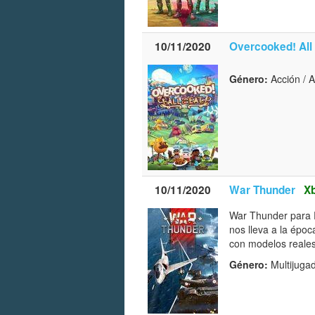
10/11/2020
Overcooked! All
Género:
Acción / 
10/11/2020
War Thunder
Xb
War Thunder para P
nos lleva a la époc
con modelos reales
Género:
Multijugad