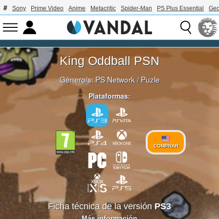
Sony
Prime Video
Anime
Metacritic
Spider-Man
PS Plus Essential
Geo
King Oddball PSN
Género/s:
PS Network
/
Puzle
Plataformas:
COMPRAR
Ficha técnica de la versión
PS3
Más información