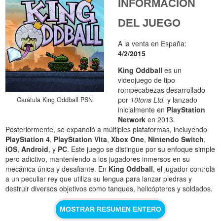
INFORMACIÓN
DEL JUEGO
A la venta en España:
4/2/2015
King Oddball
es un
videojuego de tipo
rompecabezas desarrollado
por
10tons Ltd.
y lanzado
Carátula King Oddball PSN
inicialmente en
PlayStation
Network
en 2013.
Posteriormente, se expandió a múltiples plataformas, incluyendo
PlayStation 4
,
PlayStation Vita
,
Xbox One
,
Nintendo Switch
,
iOS
,
Android
, y
PC
. Este juego se distingue por su enfoque simple
pero adictivo, manteniendo a los jugadores inmersos en su
mecánica única y desafiante. En
King Oddball
, el jugador controla
a un peculiar rey que utiliza su lengua para lanzar piedras y
destruir diversos objetivos como tanques, helicópteros y soldados.
MOSTRAR RESUMEN ENTERO