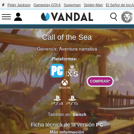
Peter Jackson
Gameplay GTA 6
Superman
Spider-Man
El Señor de los A
Call of the Sea
Género/s:
Aventura narrativa
Plataformas:
COMPRAR*
También en:
Switch
Ficha técnica de la versión
PC
Más información