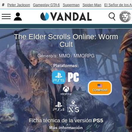
Peter Jackson
Gameplay GTA 6
Superman
Spider-Man
El Señor de los A
The Elder Scrolls Online: Worm
Cult
Género/s:
MMO
/
MMORPG
Plataformas:
COMPRAR
Ficha técnica de la versión
PS5
Más información