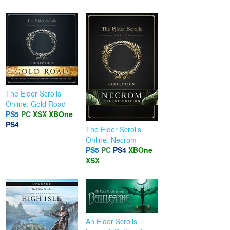
The Elder Scrolls
Online: Gold Road
PS5
PC
XSX
XBOne
PS4
The Elder Scrolls
Online: Necrom
PS5
PC
PS4
XBOne
XSX
An Elder Scrolls